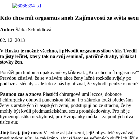
Kdo chce mít orgasmus aneb Zajímavosti ze světa sexu
Autor:
Šárka Schmidtová
02. 12. 2013
V Rusku je možné všechno, i přivodit orgasmus silou vůle. Tvrdil
to jistý léčitel, který tak na svůj seminář, patřičně drahý, přilákal
stovky žen.
Pouštěl jim hudbu a opakovaně vykřikoval: „Kdo chce mít orgasmus?“
Pravdou zůstává, že se v závěru akce ženy lačné rozkoše svíjely po
podlaze a sténaly – ale kdo z nás by přiznal, že vyhodil peníze oknem?
Pannou zas a znova
Plastičtí chirurgové umí leccos, dokonce
i chirurgicky obnovit panenskou blánu. Po zákroku touží především
ženy z arabských či asijských zemí, podstupují ho ze strachu, že by
mohly být kvůli předmanželskému sexu pronásledovány. Pro ně je
hymenoplastika nezbytnost, pro Evropanky móda – za pouhých dva
tisíce eur.
Jiný kraj, jiný mrav
V jedné asijské zemi, jejíž obyvatelé vyznávají
muslimskou víru, je zakázáno, aby si ženy ve veřejných službách líčily