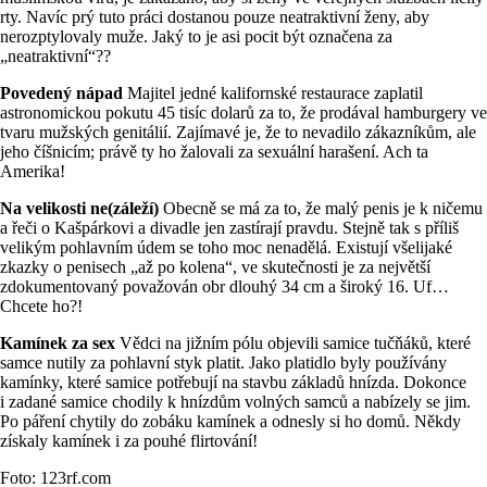
rty. Navíc prý tuto práci dostanou pouze neatraktivní ženy, aby
nerozptylovaly muže. Jaký to je asi pocit být označena za
„neatraktivní“??
Povedený nápad
Majitel jedné kalifornské restaurace zaplatil
astronomickou pokutu 45 tisíc dolarů za to, že prodával hamburgery ve
tvaru mužských genitálií. Zajímavé je, že to nevadilo zákazníkům, ale
jeho číšnicím; právě ty ho žalovali za sexuální harašení. Ach ta
Amerika!
Na velikosti ne(záleží)
Obecně se má za to, že malý penis je k ničemu
a řeči o Kašpárkovi a divadle jen zastírají pravdu. Stejně tak s příliš
velikým pohlavním údem se toho moc nenadělá. Existují všelijaké
zkazky o penisech „až po kolena“, ve skutečnosti je za největší
zdokumentovaný považován obr dlouhý 34 cm a široký 16. Uf…
Chcete ho?!
Kamínek za sex
Vědci na jižním pólu objevili samice tučňáků, které
samce nutily za pohlavní styk platit. Jako platidlo byly používány
kamínky, které samice potřebují na stavbu základů hnízda. Dokonce
i zadané samice chodily k hnízdům volných samců a nabízely se jim.
Po páření chytily do zobáku kamínek a odnesly si ho domů. Někdy
získaly kamínek i za pouhé flirtování!
Foto: 123rf.com