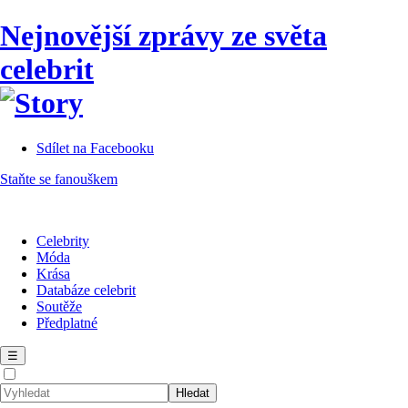
Nejnovější zprávy ze světa
celebrit
Sdílet na Facebooku
Staňte se fanouškem
Celebrity
Móda
Krása
Databáze celebrit
Soutěže
Předplatné
☰