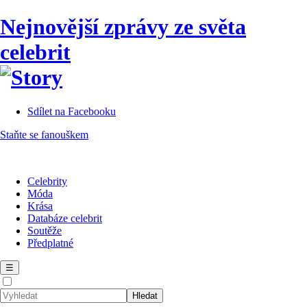
Nejnovější zprávy ze světa
celebrit
Sdílet na Facebooku
Staňte se fanouškem
Celebrity
Móda
Krása
Databáze celebrit
Soutěže
Předplatné
☰