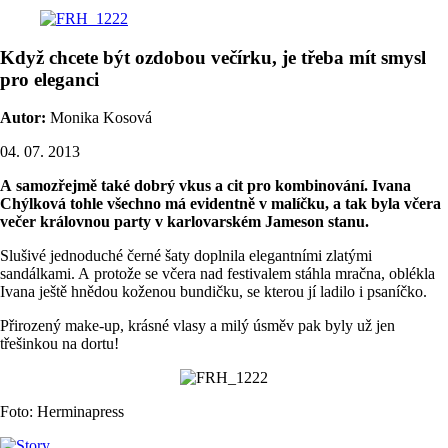
Když chcete být ozdobou večírku, je třeba mít smysl
pro eleganci
Autor:
Monika Kosová
04. 07. 2013
A samozřejmě také dobrý vkus a cit pro kombinování. Ivana
Chýlková tohle všechno má evidentně v malíčku, a tak byla včera
večer královnou party v karlovarském Jameson stanu.
Slušivé jednoduché černé šaty doplnila elegantními zlatými
sandálkami. A protože se včera nad festivalem stáhla mračna, oblékla
Ivana ještě hnědou koženou bundičku, se kterou jí ladilo i psaníčko.
Přirozený make-up, krásné vlasy a milý úsměv pak byly už jen
třešinkou na dortu!
Foto: Herminapress