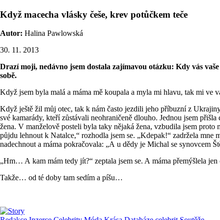
Když macecha vlásky češe, krev potůčkem teče
Autor:
Halina Pawlowská
30. 11. 2013
Drazí moji, nedávno jsem dostala zajímavou otázku: Kdy vás vaše 
sobě.
Když jsem byla malá a máma mě koupala a myla mi hlavu, tak mi ve va
Když ještě žil můj otec, tak k nám často jezdili jeho příbuzní z Ukraji
své kamarády, kteří zůstávali neohraničeně dlouho. Jednou jsem přišla d
žena. V manželově posteli byla taky nějaká žena, vzbudila jsem proto 
půjdu lehnout k Natalce,“ rozhodla jsem se. „Kdepak!“ zadržela mne m
nadechnout a máma pokračovala: „A u dědy je Michal se synovcem Ště
„Hm… A kam mám tedy jít?“ zeptala jsem se. A máma přemýšlela jen c
Takže… od té doby tam sedím a píšu…
Redakce
Inzerce
Celebrity
Móda
Krása
Databáze celebrit
Soutěže