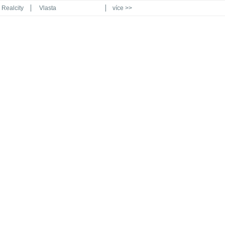
Realcity
Vlasta
více >>
Automodul.cz
Poznat svět