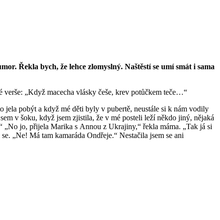
or. Řekla bych, že lehce zlomyslný. Naštěstí se umí smát i sama
ré verše: „Když macecha vlásky češe, krev potůčkem teče…“
to jela pobýt a když mé děti byly v pubertě, neustále si k nám vodily
em v šoku, když jsem zjistila, že v mé posteli leží někdo jiný, nějaká
 „No jo, přijela Marika s Annou z Ukrajiny,“ řekla máma. „Tak já si
m se. „Ne! Má tam kamaráda Ondřeje.“ Nestačila jsem se ani