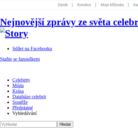
Deník
Kondice
Moje křížovka
Ka
National Geographic
Dotyk
Story
Nejnovější zprávy ze světa celebr
Koktejl
Sdílet na Facebooku
Staňte se fanouškem
Celebrity
Móda
Krása
Databáze celebrit
Soutěže
Předplatné
Vyhledávání