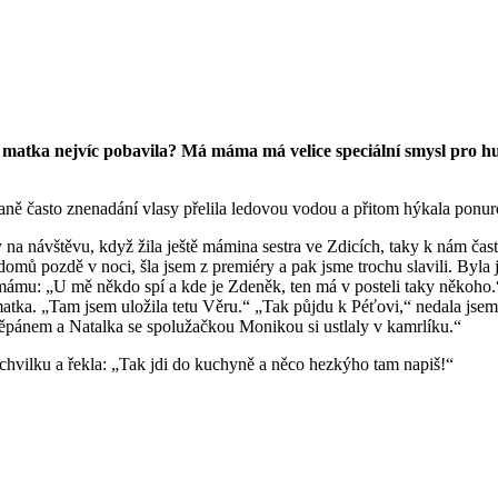
matka nejvíc pobavila? Má máma má velice speciální smysl pro hum
ně často znenadání vlasy přelila ledovou vodou a přitom hýkala ponu
ny na návštěvu, když žila ještě mámina sestra ve Zdicích, taky k nám čas
omů pozdě v noci, šla jsem z premiéry a pak jsme trochu slavili. Byla js
mámu: „U mě někdo spí a kde je Zdeněk, ten má v posteli taky někoho.“
atka. „Tam jsem uložila tetu Věru.“ „Tak půjdu k Péťovi,“ nedala jse
pánem a Natalka se spolužačkou Monikou si ustlaly v kamrlíku.“
hvilku a řekla: „Tak jdi do kuchyně a něco hezkýho tam napiš!“