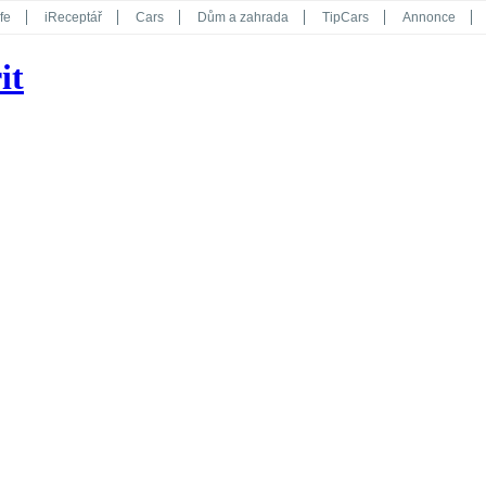
fe
iReceptář
Cars
Dům a zahrada
TipCars
Annonce
Květy
Překvapení
iGurmet
eStránky
Kreativ
iGlanc
it