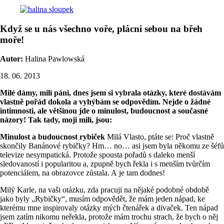
Když se u nás všechno voře, plácni sebou na břeh
moře!
Autor:
Halina Pawlowská
18. 06. 2013
Milé dámy, milí páni, dnes jsem si vybrala otázky, které dostávám
vlastně pořád dokola a vyhýbám se odpovědím. Nejde o žádné
intimnosti, ale většinou jde o minulost, budoucnost a současné
názory! Tak tady, moji milí, jsou:
Minulost a budoucnost rybiček
Milá Vlasto, ptáte se: Proč vlastně
skončily Banánové rybičky? Hm… no… asi jsem byla někomu ze šéfů
televize nesympatická. Protože spousta pořadů s daleko menší
sledovaností i popularitou a, zpupně bych řekla i s menším tvůrčím
potenciálem, na obrazovce zůstala. A je tam dodnes!
Milý Karle, na vaši otázku, zda pracuji na nějaké podobné obdobě
jako byly „Rybičky“, musím odpovědět, že mám jeden nápad, ke
kterému mne inspirovaly otázky mých čtenářek a divaček. Ten nápad
jsem zatím nikomu neřekla, protože mám trochu strach, že bych o něj