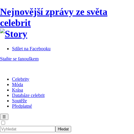
Nejnovější zprávy ze světa
celebrit
Sdílet na Facebooku
Staňte se fanouškem
Celebrity
Móda
Krása
Databáze celebrit
Soutěže
Předplatné
☰