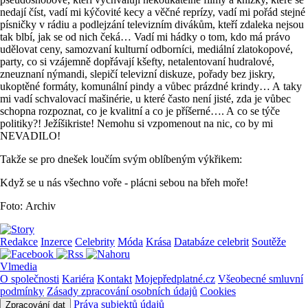
nedají číst, vadí mi kýčovité kecy a věčné reprízy, vadí mi pořád stejné
písničky v rádiu a podlejzání televizním divákům, kteří zdaleka nejsou
tak blbí, jak se od nich čeká… Vadí mi hádky o tom, kdo má právo
udělovat ceny, samozvaní kulturní odborníci, mediální zlatokopové,
party, co si vzájemně dopřávají kšefty, netalentovaní hudralové,
zneuznaní nýmandi, slepičí televizní diskuze, pořady bez jiskry,
ukoptěné formáty, komunální pindy a vůbec prázdné krindy… A taky
mi vadí schvalovací mašinérie, u které často není jisté, zda je vůbec
schopna rozpoznat, co je kvalitní a co je příšerné…. A co se týče
politiky?! Ježíšikriste! Nemohu si vzpomenout na nic, co by mi
NEVADILO!
Takže se pro dnešek loučím svým oblíbeným výkřikem:
Když se u nás všechno voře - plácni sebou na břeh moře!
Foto: Archiv
Redakce
Inzerce
Celebrity
Móda
Krása
Databáze celebrit
Soutěže
Vlmedia
O společnosti
Kariéra
Kontakt
Mojepředplatné.cz
Všeobecné smluvní
podmínky
Zásady zpracování osobních údajů
Cookies
Práva subjektů údajů
Zpracování dat