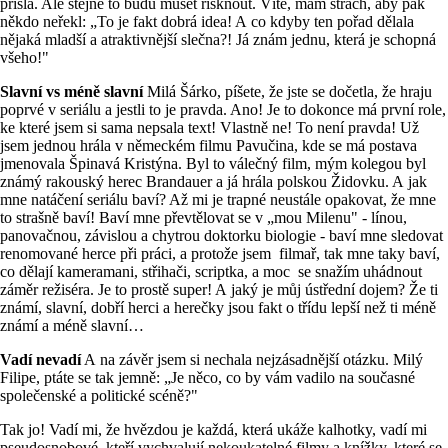
přišla. Ale stejně to budu muset risknout. Víte, mám strach, aby pak
někdo neřekl: „To je fakt dobrá idea! A co kdyby ten pořad dělala
nějaká mladší a atraktivnější slečna?! Já znám jednu, která je schopná
všeho!"
Slavní vs méně slavní
Milá Šárko, píšete, že jste se dočetla, že hraju
poprvé v seriálu a jestli to je pravda. Ano! Je to dokonce má první role,
ke které jsem si sama nepsala text! Vlastně ne! To není pravda! Už
jsem jednou hrála v německém filmu Pavučina, kde se má postava
jmenovala Špinavá Kristýna. Byl to válečný film, mým kolegou byl
známý rakouský herec Brandauer a já hrála polskou Židovku. A jak
mne natáčení seriálu baví? Až mi je trapné neustále opakovat, že mne
to strašně baví! Baví mne převtělovat se v „mou Milenu" - línou,
panovačnou, závislou a chytrou doktorku biologie - baví mne sledovat
renomované herce při práci, a protože jsem filmař, tak mne taky baví,
co dělají kameramani, střihači, scriptka, a moc se snažím uhádnout
záměr režiséra. Je to prostě super! A jaký je můj ústřední dojem? Že ti
známí, slavní, dobří herci a herečky jsou fakt o třídu lepší než ti méně
známí a méně slavní…
Vadí nevadí
A na závěr jsem si nechala nejzásadnější otázku. Milý
Filipe, ptáte se tak jemně: „Je něco, co by vám vadilo na současné
společenské a politické scéně?"
Tak jo! Vadí mi, že hvězdou je každá, která ukáže kalhotky, vadí mi
pseudosnobové, kteří vychvalují nekoukatelné filmy a knížky, které se