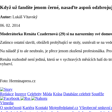
Když už fandíte jenom černé, nasaďte aspoň odzbrojuj
Autor:
Lukáš Vltavský
06. 02. 2014
Moderátorka Renáta Czadernová (29) si na narozeniny své domovs
Zatímco ostatní slavili, obráželi prohýbající se stoly, usmívali se na 
Na náladě jí to ale neubralo, je přece jenom zkušená profesionálka. Pr
Renáta rozhodně není jediná, která se v sychravých měsících halí do tm
vybarví.
Foto: Herminapress.cz
Redakce
Inzerce
Celebrity
Móda
Krása
Databáze celebrit
Soutěže
Vlmedia
O společnosti
Kariéra
Kontakt
Mojepředplatné.cz
Všeobecné smluvní