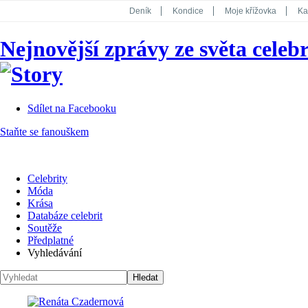
Deník
Kondice
Moje křížovka
Ka
National Geographic
Dotyk
Story
Nejnovější zprávy ze světa celebr
Koktejl
Sdílet na Facebooku
Staňte se fanouškem
Celebrity
Móda
Krása
Databáze celebrit
Soutěže
Předplatné
Vyhledávání