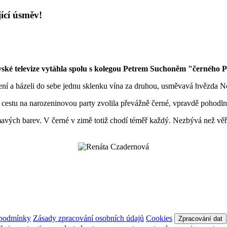
ící úsměv!
ké televize vytáhla spolu s kolegou Petrem Suchoněm "černého P
vedení a házeli do sebe jednu sklenku vína za druhou, usměvavá hvězda N
o cestu na narozeninovou party zvolila převážně černé, vpravdě pohodln
avých barev. V černé v zimě totiž chodí téměř každý. Nezbývá než věřit
 podmínky
Zásady zpracování osobních údajů
Cookies
Zpracování dat