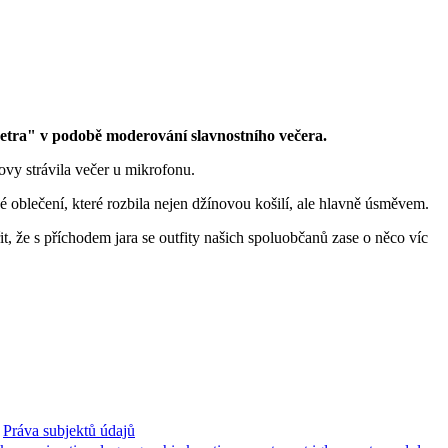
etra" v podobě moderování slavnostního večera.
ovy strávila večer u mikrofonu.
é oblečení, které rozbila nejen džínovou košilí, ale hlavně úsměvem.
, že s příchodem jara se outfity našich spoluobčanů zase o něco víc
Práva subjektů údajů