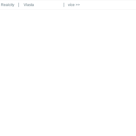
Realcity
Vlasta
více >>
Automodul.cz
Poznat svět