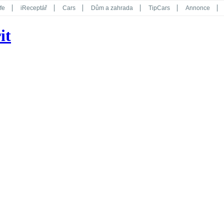
fe
iReceptář
Cars
Dům a zahrada
TipCars
Annonce
Květy
Překvapení
iGurmet
eStránky
Kreativ
iGlanc
it