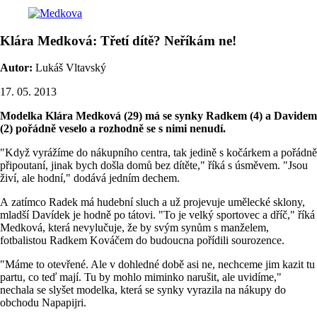
Klára Medková: Třetí dítě? Neříkám ne!
Autor:
Lukáš Vltavský
17. 05. 2013
Modelka Klára Medková (29) má se synky Radkem (4) a Davidem
(2) pořádně veselo a rozhodně se s nimi nenudí.
"Když vyrážíme do nákupního centra, tak jedině s kočárkem a pořádně
připoutaní, jinak bych došla domů bez dítěte," říká s úsměvem. "Jsou
živí, ale hodní," dodává jedním dechem.
A zatímco Radek má hudební sluch a už projevuje umělecké sklony,
mladší Davídek je hodně po tátovi. "To je velký sportovec a dříč," říká
Medková, která nevylučuje, že by svým synům s manželem,
fotbalistou Radkem Kováčem do budoucna pořídili sourozence.
"Máme to otevřené. Ale v dohledné době asi ne, nechceme jim kazit tu
partu, co teď mají. Tu by mohlo miminko narušit, ale uvidíme,"
nechala se slyšet modelka, která se synky vyrazila na nákupy do
obchodu Napapijri.