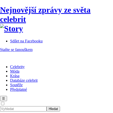
Nejnovější zprávy ze světa
celebrit
Sdílet na Facebooku
Staňte se fanouškem
Celebrity
Móda
Krása
Databáze celebrit
Soutěže
Předplatné
☰