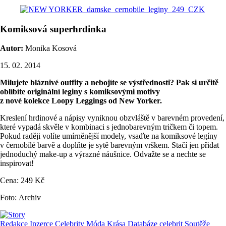
Komiksová superhrdinka
Autor:
Monika Kosová
15. 02. 2014
Milujete bláznivé outfity a nebojíte se výstřednosti? Pak si určitě
oblíbíte originální leginy s komiksovými motivy
z nové kolekce Loopy Leggings od New Yorker.
Kreslení hrdinové a nápisy vyniknou obzvláště v barevném provedení,
které vypadá skvěle v kombinaci s jednobarevným tričkem či topem.
Pokud raději volíte umírněnější modely, vsaďte na komiksové legíny
v černobílé barvě a doplňte je sytě barevným vrškem. Stačí jen přidat
jednoduchý make-up a výrazné náušnice. Odvažte se a nechte se
inspirovat!
Cena: 249 Kč
Foto: Archiv
Redakce
Inzerce
Celebrity
Móda
Krása
Databáze celebrit
Soutěže