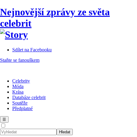
Nejnovější zprávy ze světa
celebrit
Sdílet na Facebooku
Staňte se fanouškem
Celebrity
Móda
Krása
Databáze celebrit
Soutěže
Předplatné
☰