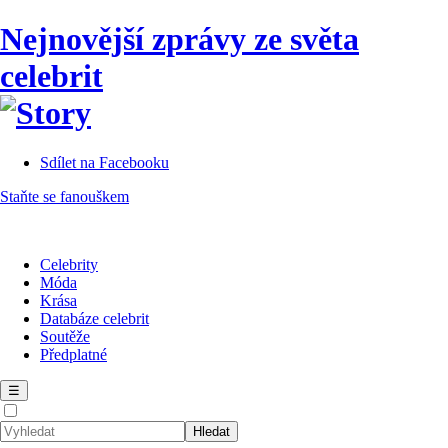
Nejnovější zprávy ze světa
celebrit
Sdílet na Facebooku
Staňte se fanouškem
Celebrity
Móda
Krása
Databáze celebrit
Soutěže
Předplatné
☰