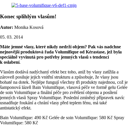
Konec splihlým vlasům!
Autor:
Monika Kosová
05. 03. 2014
Máte jemné vlasy, které nikdy nedrží objem? Pak vás nadchne
nejnovější produktová řada Volumifique od Kérastase, jež byla
speciálně vyvinutá pro potřeby jemných vlasů s tendencí
k oslabení
.
Vlasům dodává nadýchaný efekt bez toho, aniž by vlasy zatížila a
zároveň posiluje jejich vnitřní strukturu a způsobuje, že vlasy jsou
bohaté na dotek. Nejlépe fungují všechny tři produkty najednou, což je
šamponová lázeň Bain Volumifique, vlasová péče ve formě gelu Gelée
de soin Volumifique a finální péče pro zvětšení objemu a posílení
jemných vlasů Spray Volumifique. Poslední zmíněný přípravek navíc
usnadňuje foukání a chrání vlasy před teplem fénu, má také
antistatický efekt.
Bain Volumifique: 490 Kč Gelée de soin Volumifique: 580 Kč Spray
Volumifique: 580 Kč