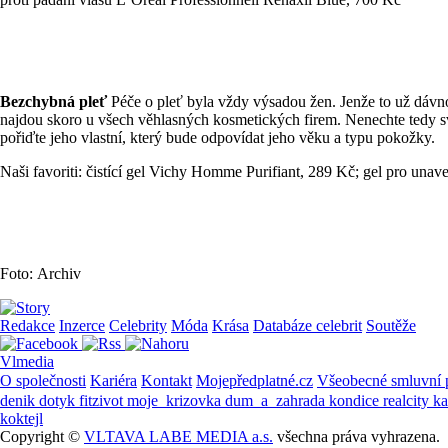
Bezchybná pleť
Péče o pleť byla vždy výsadou žen. Jenže to už dávno 
najdou skoro u všech věhlasných kosmetických firem. Nenechte tedy své
pořiďte jeho vlastní, který bude odpovídat jeho věku a typu pokožky.
Naši favoriti: čistící gel Vichy Homme Purifiant, 289 Kč; gel pro 
Foto: Archiv
Redakce
Inzerce
Celebrity
Móda
Krása
Databáze celebrit
Soutěže
Vlmedia
O společnosti
Kariéra
Kontakt
Mojepředplatné.cz
Všeobecné smluvní
denik
dotyk
fitzivot
moje_krizovka
dum_a_zahrada
kondice
realcity
k
koktejl
Copyright ©
VLTAVA LABE MEDIA a.s.
všechna práva vyhrazena.