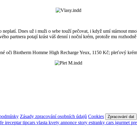
neplatí. Dnes už i muži o sebe touží pečovat, i když umí stárnout mno
ho partnera potají krást váš denní i noční krém, protože mu rozhodně 
unavené oči Biotherm Homme High Recharge Yeux, 1150 Kč; pleťový kr
 podmínky
Zásady zpracování osobních údajů
Cookies
Zpracování dat
afe
ireceptar
tipcars
vlasta
kvety
annonce
story
estranky
cars
igurmet
pr