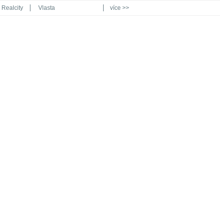
Realcity
Vlasta
více >>
Automodul.cz
Poznat svět