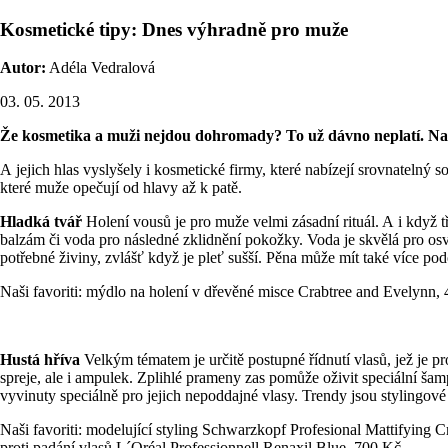
Kosmetické tipy: Dnes výhradně pro muže
Autor:
Adéla Vedralová
03. 05. 2013
Že kosmetika a muži nejdou dohromady? To už dávno neplatí. Naše 
A jejich hlas vyslyšely i kosmetické firmy, které nabízejí srovnatelný 
které muže opečují od hlavy až k patě.
Hladká tvář
Holení vousů je pro muže velmi zásadní rituál. A i když 
balzám či voda pro následné zklidnění pokožky. Voda je skvělá pro osvě
potřebné živiny, zvlášť když je pleť sušší. Pěna může mít také více p
Naši favoriti: mýdlo na holení v dřevěné misce Crabtree and Evelynn,
Hustá hříva
Velkým tématem je určitě postupné řídnutí vlasů, jež je 
spreje, ale i ampulek. Zplihlé prameny zas pomůže oživit speciální šam
vyvinuty speciálně pro jejich nepoddajné vlasy. Trendy jsou stylingové
Naši favoriti: modelující styling Schwarzkopf Profesional Mattifyin
proti padání vlasů L´Oréal Professionnell Renaxil Blue, 700 Kč