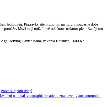
hem lichotivěji. Přípravky šité přímo jim na míru v současné době
nepomůže. Muži mají totiž úplně odlišnou strukturu pleti. Raději mu
ém Age Defying Caviar Balm, Pevonia Botanica, 1600 Kč
Práva subjektů údajů
ekvapeni
national_geographic
kreativ
poznat_svet
iglanc
automodul