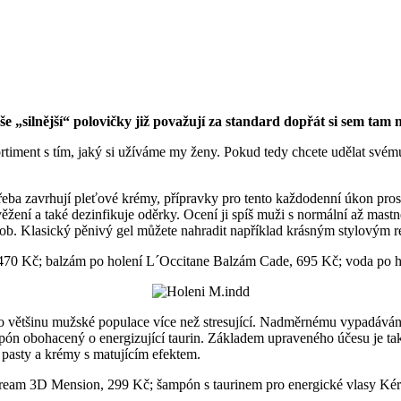
„silnější“ polovičky již považují za standard dopřát si sem tam n
sortiment s tím, jaký si užíváme my ženy. Pokud tedy chcete udělat svém
třeba zavrhují pleťové krémy, přípravky pro tento každodenní úkon pro
žení a také dezinfikuje oděrky. Ocení ji spíš muži s normální až mastn
odob. Klasický pěnivý gel můžete nahradit například krásným stylovým r
 470 Kč; balzám po holení L´Occitane Balzám Cade, 695 Kč; voda po ho
pro většinu mužské populace více než stresující. Nadměrnému vypadáván
pón obohacený o energizující taurin. Základem upraveného účesu je také
 pasty a krémy s matujícím efektem.
g Cream 3D Mension, 299 Kč; šampón s taurinem pro energické vlasy K