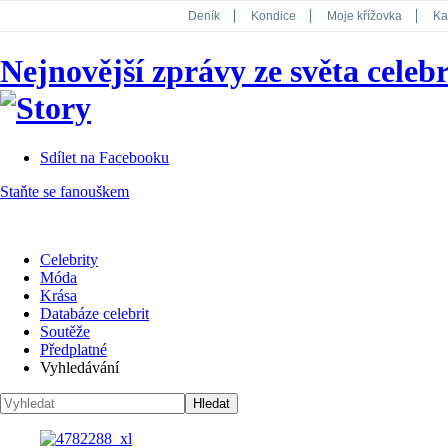
Deník
Kondice
Moje křížovka
Ka
National Geographic
Dotyk
Story
Nejnovější zprávy ze světa celebr
Koktejl
Sdílet na Facebooku
Staňte se fanouškem
Celebrity
Móda
Krása
Databáze celebrit
Soutěže
Předplatné
Vyhledávání