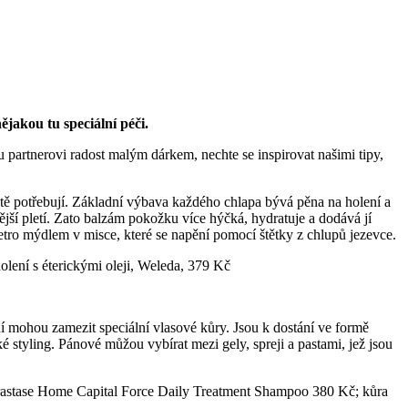
ějakou tu speciální péči.
u partnerovi radost malým dárkem, nechte se inspirovat našimi tipy,
stě potřebují. Základní výbava každého chlapa bývá pěna na holení a
ější pletí. Zato balzám pokožku více hýčká, hydratuje a dodává jí
etro mýdlem v misce, které se napění pomocí štětky z chlupů jezevce.
lení s éterickými oleji, Weleda, 379 Kč
í mohou zamezit speciální vlasové kůry. Jsou k dostání ve formě
 styling. Pánové můžou vybírat mezi gely, spreji a pastami, jež jsou
érastase Home Capital Force Daily Treatment Shampoo 380 Kč; kůra