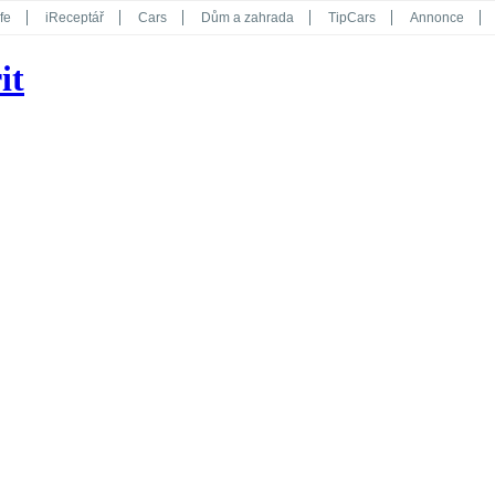
fe
iReceptář
Cars
Dům a zahrada
TipCars
Annonce
Květy
Překvapení
iGurmet
eStránky
Kreativ
iGlanc
it