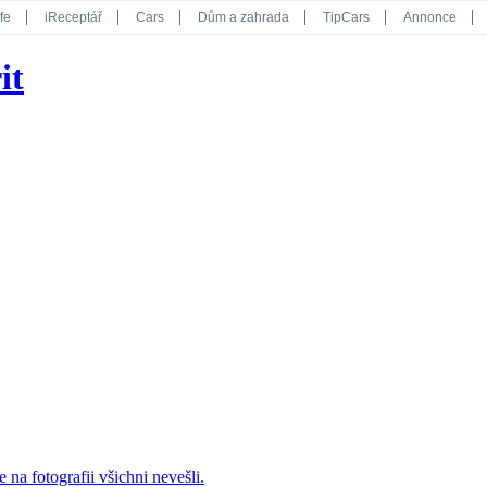
fe
iReceptář
Cars
Dům a zahrada
TipCars
Annonce
Květy
Překvapení
iGurmet
eStránky
Kreativ
iGlanc
it