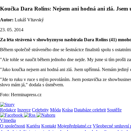
Koučka Dara Rolins: Nejsem ani hodná ani zlá. Jsem
Autor:
Lukáš Vltavský
23. 05. 2014
Za léta strávená v showbyznysu nasbírala Dara Rolins (41) mnoho
Během společně stráveného dne se šestnáctce finalistů spolu s ostatními
"Ale tohle se naučit během jednoho dne nejde. My jsme si tím prošli za d
"Jako koučka nejsem ani hodná ani zlá. Jsem upřímná. Nemám jediný dů
"Jde to ruku v ruce s mým povoláním. Jsem postavička ze showbusinessu
slovo mám já," dodala s úsměvem.
Foto: Herminapress.cz
Redakce
Inzerce
Celebrity
Móda
Krása
Databáze celebrit
Soutěže
Vlmedia
O společnosti
Kariéra
Kontakt
Mojepředplatné.cz
Všeobecné smluvní