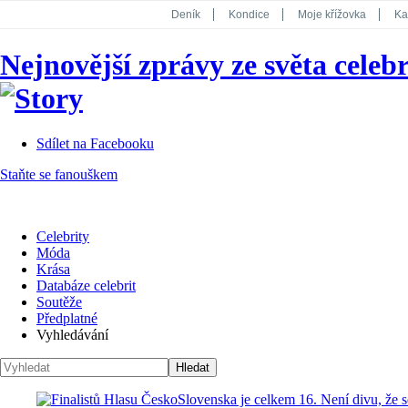
Deník
Kondice
Moje křížovka
Ka
National Geographic
Dotyk
Story
Nejnovější zprávy ze světa celebr
Koktejl
Sdílet na Facebooku
Staňte se fanouškem
Celebrity
Móda
Krása
Databáze celebrit
Soutěže
Předplatné
Vyhledávání