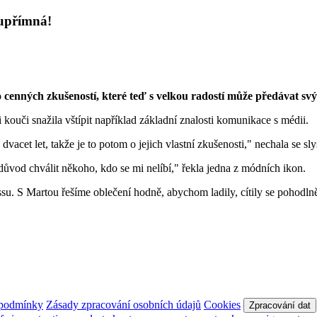
 upřímná!
 cenných zkušeností, které teď s velkou radostí může předávat s
 kouči snažila vštípit například základní znalosti komunikace s médii.
vacet let, takže je to potom o jejich vlastní zkušenosti," nechala se sl
vod chválit někoho, kdo se mi nelíbí," řekla jedna z módních ikon.
. S Martou řešíme oblečení hodně, abychom ladily, cítily se pohodlně 
 podmínky
Zásady zpracování osobních údajů
Cookies
Zpracování dat