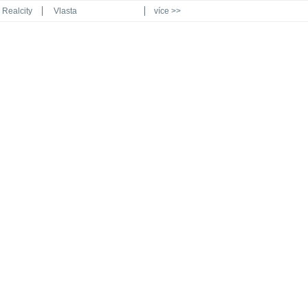
Realcity
Vlasta
více >>
Automodul.cz
Poznat svět