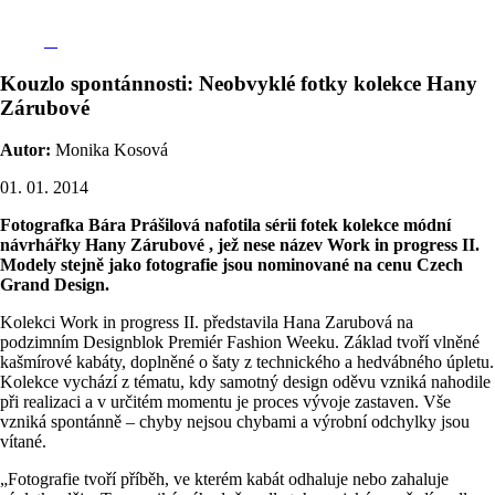
Kouzlo spontánnosti: Neobvyklé fotky kolekce Hany
Zárubové
Autor:
Monika Kosová
01. 01. 2014
Fotografka Bára Prášilová nafotila sérii fotek kolekce módní
návrhářky Hany Zárubové , jež nese název Work in progress II.
Modely stejně jako fotografie jsou nominované na cenu Czech
Grand Design.
Kolekci Work in progress II. představila Hana Zarubová na
podzimním Designblok Premiér Fashion Weeku. Základ tvoří vlněné
kašmírové kabáty, doplněné o šaty z technického a hedvábného úpletu.
Kolekce vychází z tématu, kdy samotný design oděvu vzniká nahodile
při realizaci a v určitém momentu je proces vývoje zastaven. Vše
vzniká spontánně – chyby nejsou chybami a výrobní odchylky jsou
vítané.
„Fotografie tvoří příběh, ve kterém kabát odhaluje nebo zahaluje