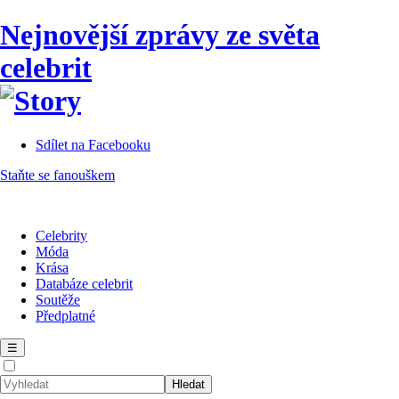
Nejnovější zprávy ze světa
celebrit
Sdílet na Facebooku
Staňte se fanouškem
Celebrity
Móda
Krása
Databáze celebrit
Soutěže
Předplatné
☰