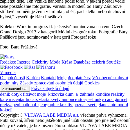
zápletku děje. Ten vzniká náhodně podle toho, v jakém pořadí vedle
sebe poskládáme fotografie. Variabilita modelů od Hany Zárubové
střídavě proměňuje ženu v hrdinku, oběť, pachatelku nebo duchovní
bytost,“ vysvětluje Bára Prášilová.
Kolekce Work in progress II. je čerstvě nominovaná na cenu Czech
Grand Design 2013 v kategorii Módní designér roku. Fotografie Báry
Prášilové jsou nominované v kategorii Fotograf roku.
Foto: Bára Prášilová
Redakce
Inzerce
Celebrity
Móda
Krása
Databáze celebrit
Soutěže
Vlmedia
O společnosti
Kariéra
Kontakt
Mojepředplatné.cz
Všeobecné smluvní
podmínky
Zásady zpracování osobních údajů
Cookies
Práva subjektů údajů
Zpracování dat
denik
dotyk
fitzivot
moje_krizovka
dum_a_zahrada
kondice
realcity
kafe
ireceptar
tipcars
vlasta
kvety
annonce
story
estranky
cars
igurmet
prekvapeni
national_geographic
kreativ
poznat_svet
iglanc
automodul
koktejl
Copyright ©
VLTAVA LABE MEDIA a.s.
všechna práva vyhrazena.
Publikování, šíření nebo jakékoliv jiné užití obsahu pro jiné než osobní
účely uživatele, je bez písemného souhlasu VLTAVA LABE MEDIA