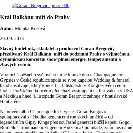
Král Balkánu míří do Prahy
Autor:
Monika Kosová
29. 09. 2013
Slavný hudebník, skladatel a producent Goran Bregović,
přezdívaný Král Balkánu, míří do podzimní Prahy s výjimečnou,
dynamickou koncertní show plnou energie, temperamentu a
žhavých rytmů.
V rámci úspěšného světového turné k nové desce Champagne for
Gypsies v České republice spolu se svou kapelou Wedding & funeral
band absolvuje jediný koncert – 3. listopadu v Kongresovém centru
Praha. Pražskému koncertu předchází vystoupení na festivalech v USA
a Mexiku a hned 4. listopadu Goran Bregović zahraje v bratislavské
Hant aréně.
Na novém albu Champagne for Gypsies Goran Bregović
spolupracoval s několika generacemi romských umělců – od
legendárních Gipsy Kings přes současné generaci bližší kapelu Gogol
Bordello s frontmanem Eugenem Hutzem až po mladé, zatím neznámé
talenty, mezi nimiž vyniká Selina O'Leary z Irska. „Toto album je