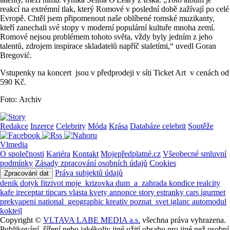
reakcí na extrémní tlak, který Romové v poslední době zažívají po celé
Evropě. Chtěl jsem připomenout naše oblíbené romské muzikanty,
kteří zanechali své stopy v moderní populární kultuře mnoha zemí.
Romové nejsou problémem tohoto světa, vždy byly jedním z jeho
talentů, zdrojem inspirace skladatelů napříč staletími,“ uvedl Goran
Bregović.
Vstupenky na koncert jsou v předprodeji v síti Ticket Art v cenách od
590 Kč.
Foto: Archiv
Redakce
Inzerce
Celebrity
Móda
Krása
Databáze celebrit
Soutěže
Vlmedia
O společnosti
Kariéra
Kontakt
Mojepředplatné.cz
Všeobecné smluvní
podmínky
Zásady zpracování osobních údajů
Cookies
Práva subjektů údajů
Zpracování dat
denik
dotyk
fitzivot
moje_krizovka
dum_a_zahrada
kondice
realcity
kafe
ireceptar
tipcars
vlasta
kvety
annonce
story
estranky
cars
igurmet
prekvapeni
national_geographic
kreativ
poznat_svet
iglanc
automodul
koktejl
Copyright ©
VLTAVA LABE MEDIA a.s.
všechna práva vyhrazena.
Publikování, šíření nebo jakékoliv jiné užití obsahu pro jiné než osobní