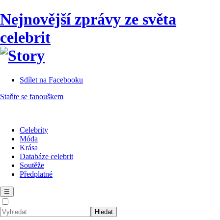
Nejnovější zprávy ze světa
celebrit
Sdílet na Facebooku
Staňte se fanouškem
Celebrity
Móda
Krása
Databáze celebrit
Soutěže
Předplatné
☰