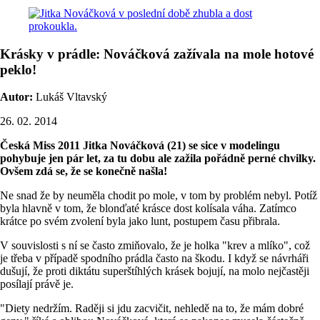
Krásky v prádle: Nováčková zažívala na mole hotové
peklo!
Autor:
Lukáš Vltavský
26. 02. 2014
Česká Miss 2011 Jitka Nováčková (21) se sice v modelingu
pohybuje jen pár let, za tu dobu ale zažila pořádně perné chvilky.
Ovšem zdá se, že se konečně našla!
Ne snad že by neuměla chodit po mole, v tom by problém nebyl. Potíž
byla hlavně v tom, že blonďaté krásce dost kolísala váha. Zatímco
krátce po svém zvolení byla jako lunt, postupem času přibrala.
V souvislosti s ní se často zmiňovalo, že je holka "krev a mlíko", což
je třeba v případě spodního prádla často na škodu. I když se návrháři
dušují, že proti diktátu superštíhlých krásek bojují, na molo nejčastěji
posílají právě je.
"Diety nedržím. Raději si jdu zacvičit, nehledě na to, že mám dobré