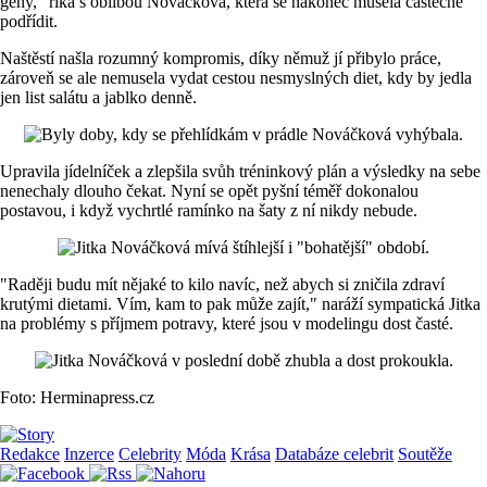
geny," říká s oblibou Nováčková, která se nakonec musela částečně
podřídit.
Naštěstí našla rozumný kompromis, díky němuž jí přibylo práce,
zároveň se ale nemusela vydat cestou nesmyslných diet, kdy by jedla
jen list salátu a jablko denně.
Upravila jídelníček a zlepšila svůh tréninkový plán a výsledky na sebe
nenechaly dlouho čekat. Nyní se opět pyšní téměř dokonalou
postavou, i když vychrtlé ramínko na šaty z ní nikdy nebude.
"Raději budu mít nějaké to kilo navíc, než abych si zničila zdraví
krutými dietami. Vím, kam to pak může zajít," naráží sympatická Jitka
na problémy s příjmem potravy, které jsou v modelingu dost časté.
Foto: Herminapress.cz
Redakce
Inzerce
Celebrity
Móda
Krása
Databáze celebrit
Soutěže