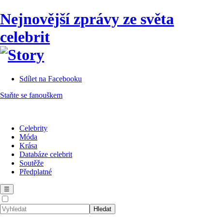
Nejnovější zprávy ze světa
celebrit
Sdílet na Facebooku
Staňte se fanouškem
Celebrity
Móda
Krása
Databáze celebrit
Soutěže
Předplatné
☰