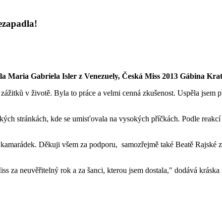
ezapadla!
la Maria Gabriela Isler z Venezuely, Česká Miss 2013 Gábina Krato
 zážitků v životě. Byla to práce a velmi cenná zkušenost. Uspěla jsem p
kých stránkách, kde se umisťovala na vysokých příčkách. Podle reakcí 
 kamarádek. Děkuji všem za podporu, samozřejmě také Beatě Rajské za
iss za neuvěřitelný rok a za šanci, kterou jsem dostala," dodává kráska