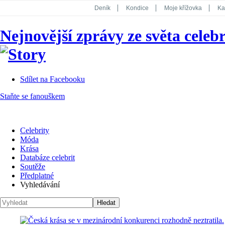
Deník
Kondice
Moje křížovka
Ka
National Geographic
Dotyk
Story
Nejnovější zprávy ze světa celebr
Koktejl
Sdílet na Facebooku
Staňte se fanouškem
Celebrity
Móda
Krása
Databáze celebrit
Soutěže
Předplatné
Vyhledávání