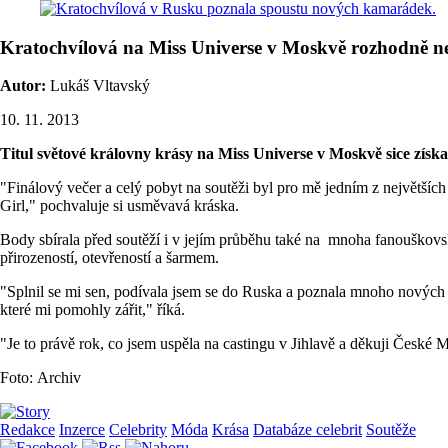
Kratochvílová na Miss Universe v Moskvě rozhodně n
Autor:
Lukáš Vltavský
10. 11. 2013
Titul světové královny krásy na Miss Universe v Moskvě sice získa
"Finálový večer a celý pobyt na soutěži byl pro mě jedním z největších
Girl," pochvaluje si usměvavá kráska.
Body sbírala před soutěží i v jejím průběhu také na mnoha fanouškovs
přirozeností, otevřeností a šarmem.
"Splnil se mi sen, podívala jsem se do Ruska a poznala mnoho nových
které mi pomohly zářit," říká.
"Je to právě rok, co jsem uspěla na castingu v Jihlavě a děkuji České M
Foto: Archiv
Redakce
Inzerce
Celebrity
Móda
Krása
Databáze celebrit
Soutěže