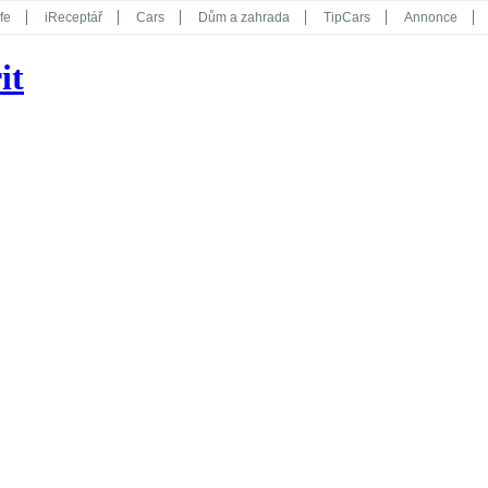
fe
iReceptář
Cars
Dům a zahrada
TipCars
Annonce
Květy
Překvapení
iGurmet
eStránky
Kreativ
iGlanc
it