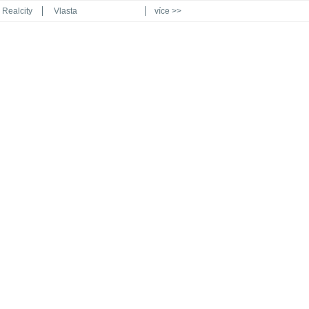
Realcity
Vlasta
více >>
Automodul.cz
Poznat svět