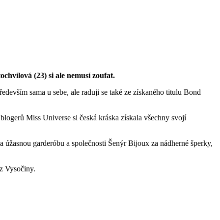
chvílová (23) si ale nemusí zoufat.
ředevším sama u sebe, ale raduji se také ze získaného titulu Bond
blogerů Miss Universe si česká kráska získala všechny svojí
 úžasnou garderóbu a společnosti Šenýr Bijoux za nádherné šperky,
 z Vysočiny.