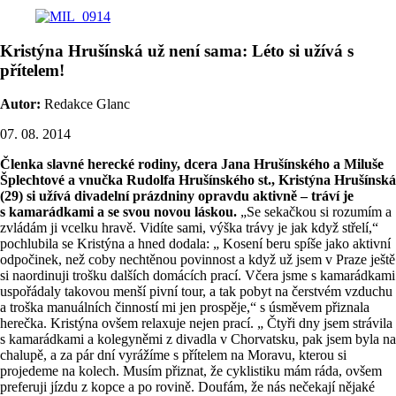
Kristýna Hrušínská už není sama: Léto si užívá s
přítelem!
Autor:
Redakce Glanc
07. 08. 2014
Členka slavné herecké rodiny, dcera Jana Hrušínského a Miluše
Šplechtové a vnučka Rudolfa Hrušínského st., Kristýna Hrušínská
(29) si užívá divadelní prázdniny opravdu aktivně – tráví je
s kamarádkami a se svou novou láskou.
„Se sekačkou si rozumím a
zvládám ji vcelku hravě. Vidíte sami, výška trávy je jak když střelí,“
pochlubila se Kristýna a hned dodala: „ Kosení beru spíše jako aktivní
odpočinek, než coby nechtěnou povinnost a když už jsem v Praze ještě
si naordinuji trošku dalších domácích prací. Včera jsme s kamarádkami
uspořádaly takovou menší pivní tour, a tak pobyt na čerstvém vzduchu
a troška manuálních činností mi jen prospěje,“ s úsměvem přiznala
herečka. Kristýna ovšem relaxuje nejen prací. „ Čtyři dny jsem strávila
s kamarádkami a kolegyněmi z divadla v Chorvatsku, pak jsem byla na
chalupě, a za pár dní vyrážíme s přítelem na Moravu, kterou si
projedeme na kolech. Musím přiznat, že cyklistiku mám ráda, ovšem
preferuji jízdu z kopce a po rovině. Doufám, že nás nečekají nějaké