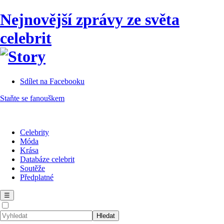
Nejnovější zprávy ze světa
celebrit
Sdílet na Facebooku
Staňte se fanouškem
Celebrity
Móda
Krása
Databáze celebrit
Soutěže
Předplatné
☰