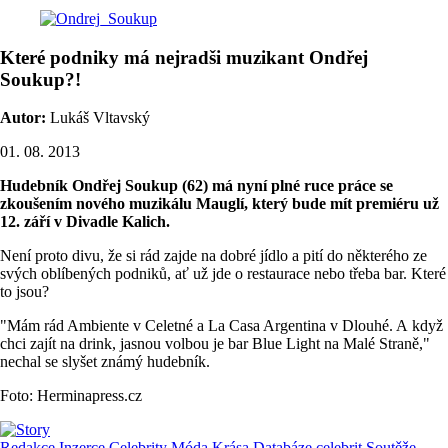
Které podniky má nejradši muzikant Ondřej
Soukup?!
Autor:
Lukáš Vltavský
01. 08. 2013
Hudebník Ondřej Soukup (62) má nyní plné ruce práce se
zkoušením nového muzikálu Mauglí, který bude mít premiéru už
12. září v Divadle Kalich.
Není proto divu, že si rád zajde na dobré jídlo a pití do některého ze
svých oblíbených podniků, ať už jde o restaurace nebo třeba bar. Které
to jsou?
"Mám rád Ambiente v Celetné a La Casa Argentina v Dlouhé. A když
chci zajít na drink, jasnou volbou je bar Blue Light na Malé Straně,"
nechal se slyšet známý hudebník.
Foto: Herminapress.cz
Redakce
Inzerce
Celebrity
Móda
Krása
Databáze celebrit
Soutěže