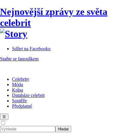
Nejnovější zprávy ze světa
celebrit
Sdílet na Facebooku
Staňte se fanouškem
Celebrity
Móda
Krása
Databáze celebrit
Soutěže
Předplatné
☰