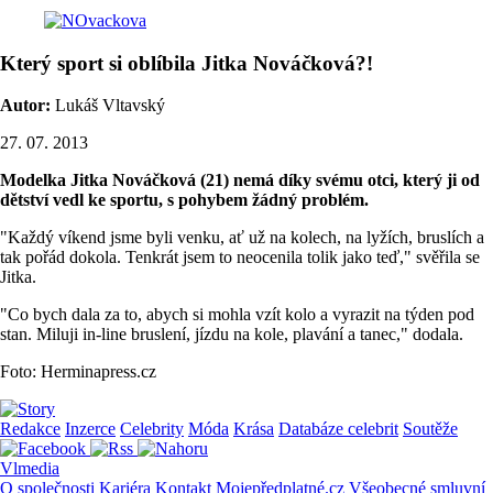
Který sport si oblíbila Jitka Nováčková?!
Autor:
Lukáš Vltavský
27. 07. 2013
Modelka Jitka Nováčková (21) nemá díky svému otci, který ji od
dětství vedl ke sportu, s pohybem žádný problém.
"Každý víkend jsme byli venku, ať už na kolech, na lyžích, bruslích a
tak pořád dokola. Tenkrát jsem to neocenila tolik jako teď," svěřila se
Jitka.
"Co bych dala za to, abych si mohla vzít kolo a vyrazit na týden pod
stan. Miluji in-line bruslení, jízdu na kole, plavání a tanec," dodala.
Foto: Herminapress.cz
Redakce
Inzerce
Celebrity
Móda
Krása
Databáze celebrit
Soutěže
Vlmedia
O společnosti
Kariéra
Kontakt
Mojepředplatné.cz
Všeobecné smluvní