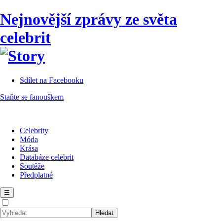
Nejnovější zprávy ze světa
celebrit
Sdílet na Facebooku
Staňte se fanouškem
Celebrity
Móda
Krása
Databáze celebrit
Soutěže
Předplatné
☰