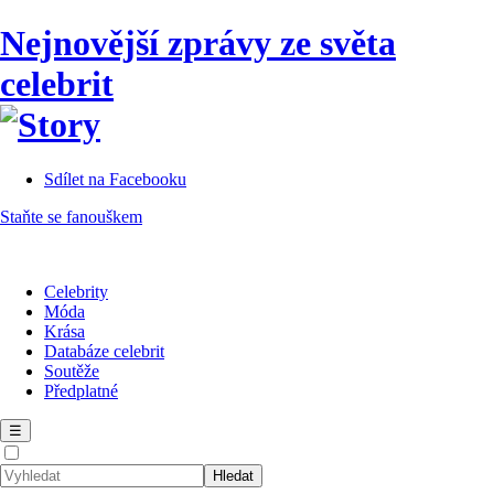
Nejnovější zprávy ze světa
celebrit
Sdílet na Facebooku
Staňte se fanouškem
Celebrity
Móda
Krása
Databáze celebrit
Soutěže
Předplatné
☰