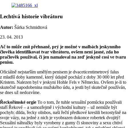
Lechtivá historie vibrátoru
Autor:
Šárka Schmidtová
23. 04. 2013
Ač to může znít přehnaně, prý je možné v malbách jeskynního
člověka identifikovat tvar vibrátoru, ovšem není jasné, zda ho
pračlověk používal, či jen namaloval na zeď jeskyně cosi ve tvaru
penisu.
Oficiálně nejstarším umělým penisem je dvaceticentimetrový falus
z mladší doby kamenné, který údajně pochází z doby 30 000 let před
Kristem. Nalezen byl v jeskyni Hohle Fels v Německu. Ovšem je-li to
skutečně napodobenina mužského údu, a jestli byl skutečně používán,
se dnes už nedozvíme.
Řeckořímské orgie
To o tom, že tuhle sexuální pomůcku používali
staří Řekové – a samozřejmě i východní kultury – už nemůže být
pochyb; dilda, řecky olisbos, naši řečtí předkové kreslili bezostyšně na
svoje vázy, na jedné z nich je vyobrazen dokonce robertek dvojitý!
Sexuální náhražky byly vyrobeny z gumy či slonoviny a sexu chtiví
pánové je využívali jak se svými konkubínami, tak s mladými chlapci.