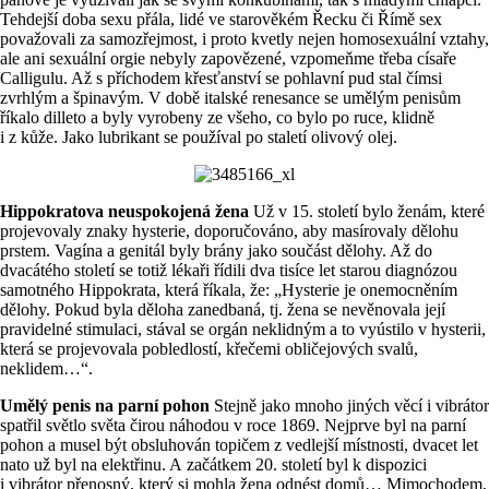
Tehdejší doba sexu přála, lidé ve starověkém Řecku či Římě sex
považovali za samozřejmost, i proto kvetly nejen homosexuální vztahy,
ale ani sexuální orgie nebyly zapovězené, vzpomeňme třeba císaře
Calligulu. Až s příchodem křesťanství se pohlavní pud stal čímsi
zvrhlým a špinavým. V době italské renesance se umělým penisům
říkalo dilleto a byly vyrobeny ze všeho, co bylo po ruce, klidně
i z kůže. Jako lubrikant se používal po staletí olivový olej.
Hippokratova neuspokojená žena
Už v 15. století bylo ženám, které
projevovaly znaky hysterie, doporučováno, aby masírovaly dělohu
prstem. Vagína a genitál byly brány jako součást dělohy. Až do
dvacátého století se totiž lékaři řídili dva tisíce let starou diagnózou
samotného Hippokrata, která říkala, že: „Hysterie je onemocněním
dělohy. Pokud byla děloha zanedbaná, tj. žena se nevěnovala její
pravidelné stimulaci, stával se orgán neklidným a to vyústilo v hysterii,
která se projevovala pobledlostí, křečemi obličejových svalů,
neklidem…“.
Umělý penis na parní pohon
Stejně jako mnoho jiných věcí i vibrátor
spatřil světlo světa čirou náhodou v roce 1869. Nejprve byl na parní
pohon a musel být obsluhován topičem z vedlejší místnosti, dvacet let
nato už byl na elektřinu. A začátkem 20. století byl k dispozici
i vibrátor přenosný, který si mohla žena odnést domů… Mimochodem,