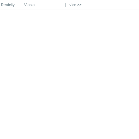
Realcity
Vlasta
více >>
Automodul.cz
Poznat svět