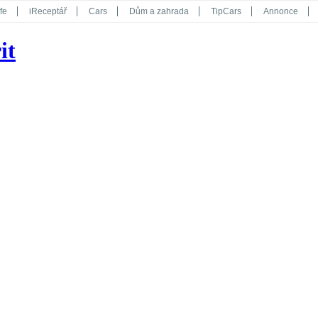
fe
iReceptář
Cars
Dům a zahrada
TipCars
Annonce
Květy
Překvapení
iGurmet
eStránky
Kreativ
iGlanc
it