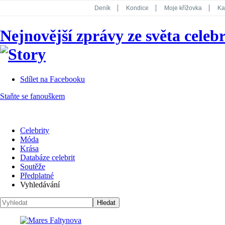
Deník
Kondice
Moje křížovka
Ka
National Geographic
Dotyk
Story
Nejnovější zprávy ze světa celebr
Koktejl
Sdílet na Facebooku
Staňte se fanouškem
Celebrity
Móda
Krása
Databáze celebrit
Soutěže
Předplatné
Vyhledávání