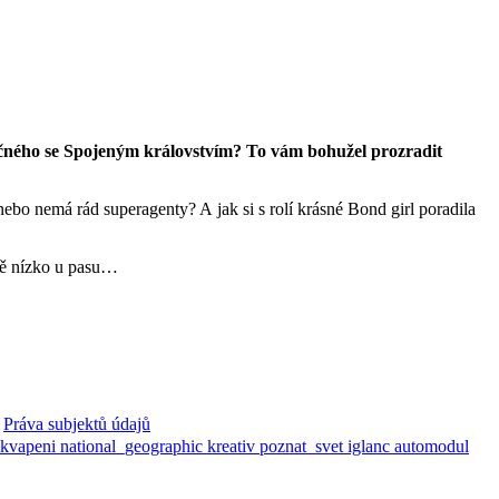
polečného se Spojeným královstvím? To vám bohužel prozradit
bo nemá rád superagenty? A jak si s rolí krásné Bond girl poradila
eně nízko u pasu…
Práva subjektů údajů
ekvapeni
national_geographic
kreativ
poznat_svet
iglanc
automodul