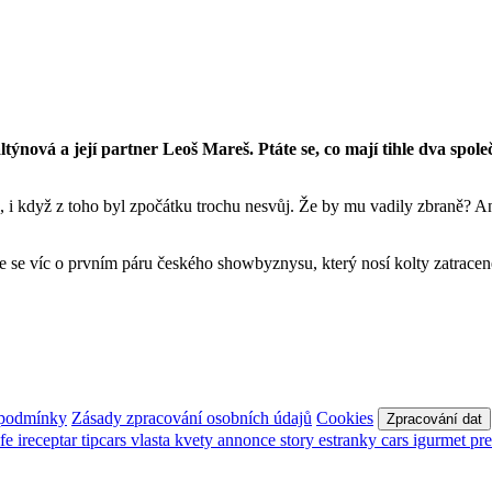
altýnová a její partner Leoš Mareš. Ptáte se, co mají tihle dva s
i když z toho byl zpočátku trochu nesvůj. Že by mu vadily zbraně? Ane
víte se víc o prvním páru českého showbyznysu, který nosí kolty zatrac
 podmínky
Zásady zpracování osobních údajů
Cookies
Zpracování dat
afe
ireceptar
tipcars
vlasta
kvety
annonce
story
estranky
cars
igurmet
pr