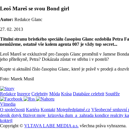
Leoš Mareš se svou Bond girl
Autor:
Redakce Glanc
27. 02. 2013
Titulní stranu bristkého speciálu časopisu Glanc ozdobila Petra F
nemůžeme, ostatně vše kolem agenta 007 je vždy top secret..
.
Leoš Mareš se exkluzivně pro časopis Glanc proměnil v Jamese Bonda, 
jeho přítelkyně, Petra? Dokázala zůstat ve střehu i v posteli?
Kupte si aktuální číslo časopisu Glanc, které je právě v prodeji a doz
Foto: Marek Musil
Redakce
Inzerce
Celebrity
Móda
Krása
Databáze celebrit
Soutěže
Vlmedia
O společnosti
Kariéra
Kontakt
Mojepředplatné.cz
Všeobecné smluvní
denik
dotyk
fitzivot
moje_krizovka
dum_a_zahrada
kondice
realcity
k
koktejl
Copyright ©
VLTAVA LABE MEDIA a.s.
všechna práva vyhrazena.