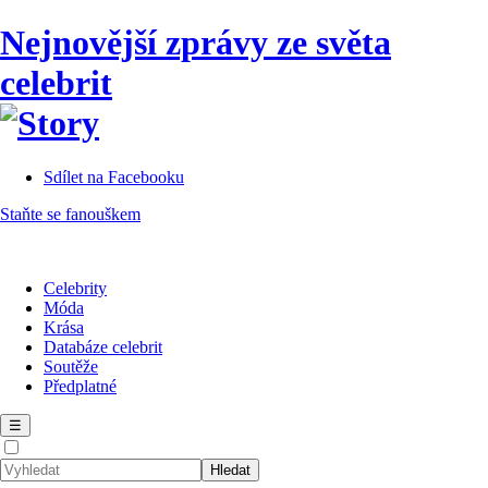
Nejnovější zprávy ze světa
celebrit
Sdílet na Facebooku
Staňte se fanouškem
Celebrity
Móda
Krása
Databáze celebrit
Soutěže
Předplatné
☰