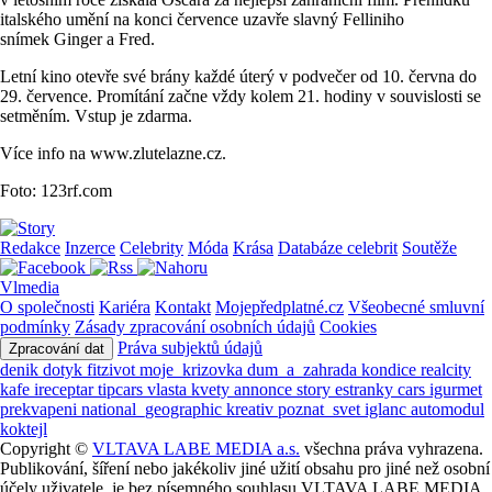
italského umění na konci července uzavře slavný Felliniho
snímek Ginger a Fred.
Letní kino otevře své brány každé úterý v podvečer od 10. června do
29. července. Promítání začne vždy kolem 21. hodiny v souvislosti se
setměním. Vstup je zdarma.
Více info na www.zlutelazne.cz.
Foto: 123rf.com
Redakce
Inzerce
Celebrity
Móda
Krása
Databáze celebrit
Soutěže
Vlmedia
O společnosti
Kariéra
Kontakt
Mojepředplatné.cz
Všeobecné smluvní
podmínky
Zásady zpracování osobních údajů
Cookies
Práva subjektů údajů
Zpracování dat
denik
dotyk
fitzivot
moje_krizovka
dum_a_zahrada
kondice
realcity
kafe
ireceptar
tipcars
vlasta
kvety
annonce
story
estranky
cars
igurmet
prekvapeni
national_geographic
kreativ
poznat_svet
iglanc
automodul
koktejl
Copyright ©
VLTAVA LABE MEDIA a.s.
všechna práva vyhrazena.
Publikování, šíření nebo jakékoliv jiné užití obsahu pro jiné než osobní
účely uživatele, je bez písemného souhlasu VLTAVA LABE MEDIA