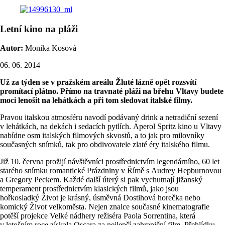
Letní kino na pláži
Autor:
Monika Kosová
06. 06. 2014
Už za týden se v pražském areálu Žluté lázně opět rozsvítí
promítací plátno. Přímo na travnaté pláži na břehu Vltavy budete
moci lenošit na lehátkách a při tom sledovat italské filmy.
Pravou italskou atmosféru navodí podávaný drink a netradiční sezení
v lehátkách, na dekách i sedacích pytlích. Aperol Spritz kino u Vltavy
nabídne osm italských filmových skvostů, a to jak pro milovníky
současných snímků, tak pro obdivovatele zlaté éry italského filmu.
Již 10. června prožijí návštěvníci prostřednictvím legendárního, 60 let
starého snímku romantické Prázdniny v Římě s Audrey Hepburnovou
a Gregory Peckem. Každé další úterý si pak vychutnají jižanský
temperament prostřednictvím klasických filmů, jako jsou
hořkosladký Život je krásný, úsměvná Dostihová horečka nebo
komický Život velkoměsta. Nejen znalce současné kinematografie
potěší projekce Velké nádhery režiséra Paola Sorrentina, která
v letošním roce získala Oscara za nejlepší zahraniční film. Přehlídku