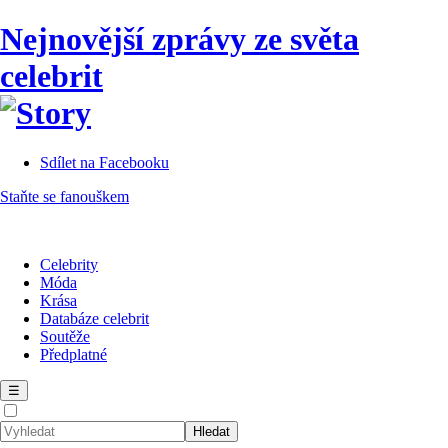
Nejnovější zprávy ze světa
celebrit
Sdílet na Facebooku
Staňte se fanouškem
Celebrity
Móda
Krása
Databáze celebrit
Soutěže
Předplatné
☰