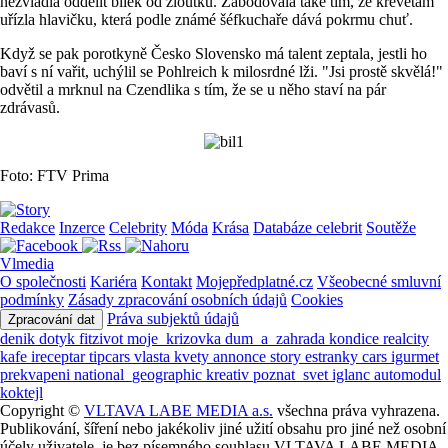
nezvládla oddělit bílek od žloutku. Zabodovala také tím, že krevetám
uřízla hlavičku, která podle známé šéfkuchaře dává pokrmu chuť.
Když se pak porotkyně Česko Slovensko má talent zeptala, jestli ho
baví s ní vařit, uchýlil se Pohlreich k milosrdné lži. "Jsi prostě skvělá!"
odvětil a mrknul na Czendlika s tím, že se u něho staví na pár
zdrávasů.
Foto: FTV Prima
Redakce
Inzerce
Celebrity
Móda
Krása
Databáze celebrit
Soutěže
Vlmedia
O společnosti
Kariéra
Kontakt
Mojepředplatné.cz
Všeobecné smluvní
podmínky
Zásady zpracování osobních údajů
Cookies
Práva subjektů údajů
Zpracování dat
denik
dotyk
fitzivot
moje_krizovka
dum_a_zahrada
kondice
realcity
kafe
ireceptar
tipcars
vlasta
kvety
annonce
story
estranky
cars
igurmet
prekvapeni
national_geographic
kreativ
poznat_svet
iglanc
automodul
koktejl
Copyright ©
VLTAVA LABE MEDIA a.s.
všechna práva vyhrazena.
Publikování, šíření nebo jakékoliv jiné užití obsahu pro jiné než osobní
účely uživatele, je bez písemného souhlasu VLTAVA LABE MEDIA