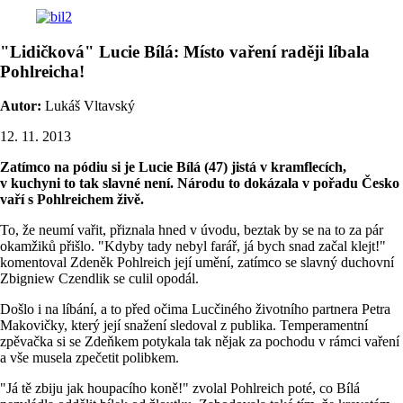
"Lidičková" Lucie Bílá: Místo vaření raději líbala
Pohlreicha!
Autor:
Lukáš Vltavský
12. 11. 2013
Zatímco na pódiu si je Lucie Bílá (47) jistá v kramflecích,
v kuchyni to tak slavné není. Národu to dokázala v pořadu Česko
vaří s Pohlreichem živě.
To, že neumí vařit, přiznala hned v úvodu, beztak by se na to za pár
okamžiků přišlo. "Kdyby tady nebyl farář, já bych snad začal klejt!"
komentoval Zdeněk Pohlreich její umění, zatímco se slavný duchovní
Zbigniew Czendlik se culil opodál.
Došlo i na líbání, a to před očima Lucčiného životního partnera Petra
Makovičky, který její snažení sledoval z publika. Temperamentní
zpěvačka si se Zdeňkem potykala tak nějak za pochodu v rámci vaření
a vše musela zpečetit polibkem.
"Já tě zbiju jak houpacího koně!" zvolal Pohlreich poté, co Bílá