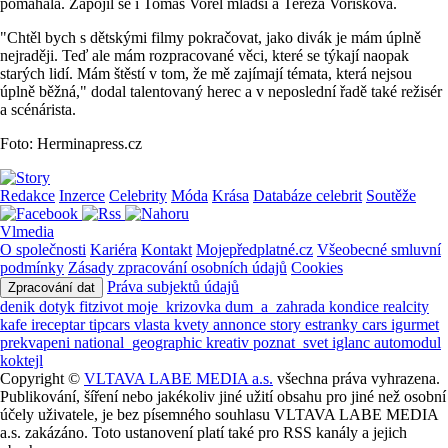
pomáhala. Zapojil se i Tomáš Vorel mladší a Tereza Voříšková.
"Chtěl bych s dětskými filmy pokračovat, jako divák je mám úplně
nejraději. Teď ale mám rozpracované věci, které se týkají naopak
starých lidí. Mám štěstí v tom, že mě zajímají témata, která nejsou
úplně běžná," dodal talentovaný herec a v neposlední řadě také režisér
a scénárista.
Foto: Herminapress.cz
Redakce
Inzerce
Celebrity
Móda
Krása
Databáze celebrit
Soutěže
Vlmedia
O společnosti
Kariéra
Kontakt
Mojepředplatné.cz
Všeobecné smluvní
podmínky
Zásady zpracování osobních údajů
Cookies
Práva subjektů údajů
Zpracování dat
denik
dotyk
fitzivot
moje_krizovka
dum_a_zahrada
kondice
realcity
kafe
ireceptar
tipcars
vlasta
kvety
annonce
story
estranky
cars
igurmet
prekvapeni
national_geographic
kreativ
poznat_svet
iglanc
automodul
koktejl
Copyright ©
VLTAVA LABE MEDIA a.s.
všechna práva vyhrazena.
Publikování, šíření nebo jakékoliv jiné užití obsahu pro jiné než osobní
účely uživatele, je bez písemného souhlasu VLTAVA LABE MEDIA
a.s. zakázáno. Toto ustanovení platí také pro RSS kanály a jejich