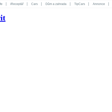
fe
iReceptář
Cars
Dům a zahrada
TipCars
Annonce
Květy
Překvapení
iGurmet
eStránky
Kreativ
iGlanc
it