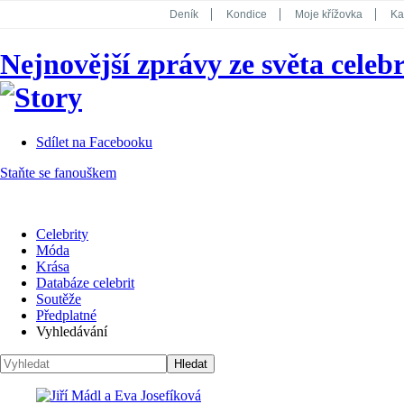
Deník
Kondice
Moje křížovka
Ka
National Geographic
Dotyk
Story
Nejnovější zprávy ze světa celebr
Koktejl
Sdílet na Facebooku
Staňte se fanouškem
Celebrity
Móda
Krása
Databáze celebrit
Soutěže
Předplatné
Vyhledávání