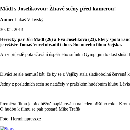
Mádl s Josefíkovou: Žhavé scény před kamerou!
Autor:
Lukáš Vltavský
30. 05. 2013
Herecký pár Jiří Mádl (26) a Eva Josefíková (23), který spolu rand
je režisér Tomáš Vorel obsadil i do svého nového filmu Vejška.
A i v případě pokračování úspěšného snímku Gympl jim to dost sluší! N
Diváci se ale nemusí bát, že by se z Vejšky stala sladkobolná červená 
Jedny z posledních scén se natáčely v pražském hudebním klubu Lávka,
Premiéra filmu je předběžně naplánována na leden příštího roku. Kromě M
O hudbu k filmu se pak postará Mike Trafik.
Foto: Herminapress.cz