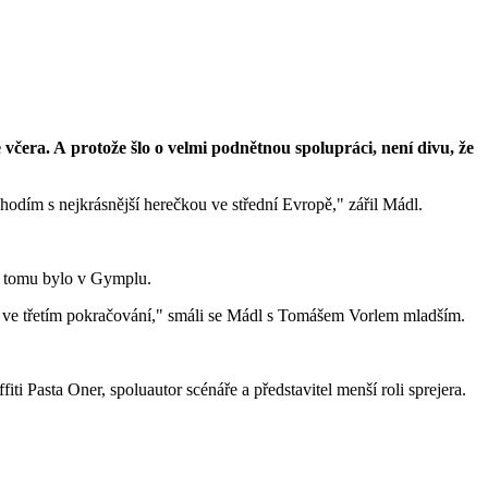
 včera. A protože šlo o velmi podnětnou spolupráci, není divu, že
hodím s nejkrásnější herečkou ve střední Evropě," zářil Mádl.
ako tomu bylo v Gymplu.
až ve třetím pokračování," smáli se Mádl s Tomášem Vorlem mladším.
ti Pasta Oner, spoluautor scénáře a představitel menší roli sprejera.