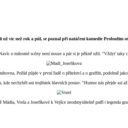
í už víc než rok a půl, se poznal při natáčení komedie Probudím se
avíc o milostné scény není nouze a pár si je pěkně užil. "Vždyť taky c
knihovna. Pořád půjde v první řadě o přítelství a o graffiti, podobně j
 kde nechyběl ani trojlístek hlavních postav. "Humor nás přejde asi 
ádla, Vorla a Josefíkové k Vejšce neodmyslitelně patří i legenda graffi