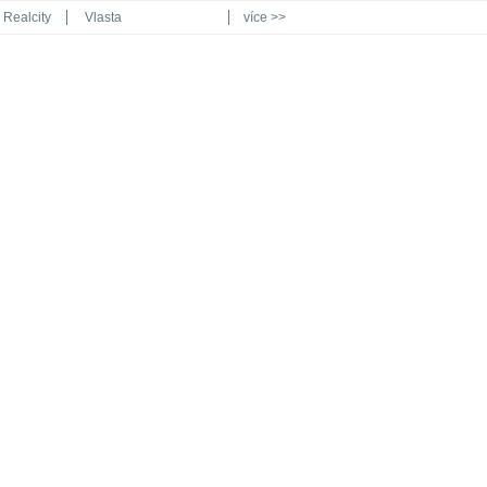
Realcity
Vlasta
více >>
Automodul.cz
Poznat svět