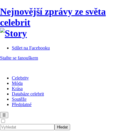
Nejnovější zprávy ze světa
celebrit
Sdílet na Facebooku
Staňte se fanouškem
Celebrity
Móda
Krása
Databáze celebrit
Soutěže
Předplatné
☰