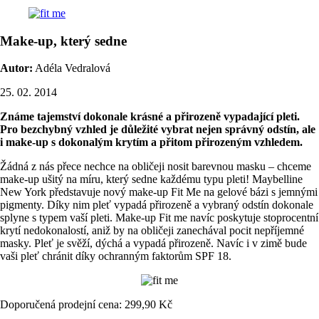
Make-up, který sedne
Autor:
Adéla Vedralová
25. 02. 2014
Známe tajemství dokonale krásné a přirozeně vypadající pleti.
Pro bezchybný vzhled je důležité vybrat nejen správný odstín, ale
i make-up s dokonalým krytím a přitom přirozeným vzhledem.
Žádná z nás přece nechce na obličeji nosit barevnou masku – chceme
make-up ušitý na míru, který sedne každému typu pleti! Maybelline
New York představuje nový make-up Fit Me na gelové bázi s jemnými
pigmenty. Díky nim pleť vypadá přirozeně a vybraný odstín dokonale
splyne s typem vaší pleti. Make-up Fit me navíc poskytuje stoprocentní
krytí nedokonalostí, aniž by na obličeji zanechával pocit nepříjemné
masky. Pleť je svěží, dýchá a vypadá přirozeně. Navíc i v zimě bude
vaši pleť chránit díky ochranným faktorům SPF 18.
Doporučená prodejní cena: 299,90 Kč