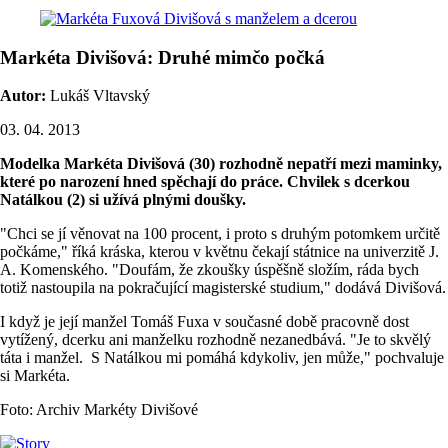
Markéta Divišová: Druhé mimčo počká
Autor:
Lukáš Vltavský
03. 04. 2013
Modelka Markéta Divišová (30) rozhodně nepatří mezi maminky,
které po narození hned spěchají do práce. Chvilek s dcerkou
Natálkou (2) si užívá plnými doušky.
"Chci se jí věnovat na 100 procent, i proto s druhým potomkem určitě
počkáme," říká kráska, kterou v květnu čekají státnice na univerzitě J.
A. Komenského. "Doufám, že zkoušky úspěšně složím, ráda bych
totiž nastoupila na pokračující magisterské studium," dodává Divišová.
I když je její manžel Tomáš Fuxa v současné době pracovně dost
vytížený, dcerku ani manželku rozhodně nezanedbává. "Je to skvělý
táta i manžel. S Natálkou mi pomáhá kdykoliv, jen může," pochvaluje
si Markéta.
Foto: Archiv Markéty Divišové