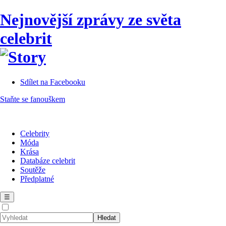
Nejnovější zprávy ze světa
celebrit
Sdílet na Facebooku
Staňte se fanouškem
Celebrity
Móda
Krása
Databáze celebrit
Soutěže
Předplatné
☰