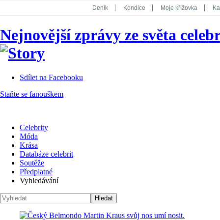
Deník
Kondice
Moje křížovka
Ka
National Geographic
Dotyk
Story
Nejnovější zprávy ze světa celebr
Koktejl
Sdílet na Facebooku
Staňte se fanouškem
Celebrity
Móda
Krása
Databáze celebrit
Soutěže
Předplatné
Vyhledávání