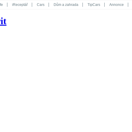
fe
iReceptář
Cars
Dům a zahrada
TipCars
Annonce
Květy
Překvapení
iGurmet
eStránky
Kreativ
iGlanc
it