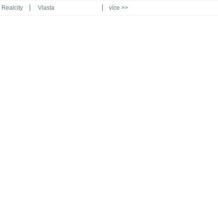
Realcity
Vlasta
více >>
Automodul.cz
Poznat svět