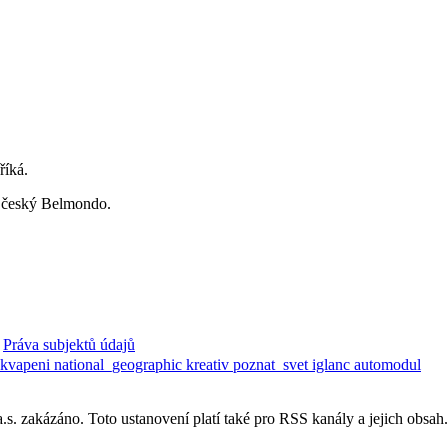
říká.
vá český Belmondo.
Práva subjektů údajů
ekvapeni
national_geographic
kreativ
poznat_svet
iglanc
automodul
. zakázáno. Toto ustanovení platí také pro RSS kanály a jejich obsah.