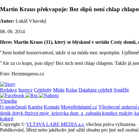
Martin Kraus překvapuje: Bez slipů není chlap chlap
Autor:
Lukáš Vltavský
08. 06. 2014
Herec Martin Kraus (31), který se blýsknul v seriálu Cesty domů, 
"Jsem hodně konzervativní, takže si na módu moc nepotrpím. Upřímně –
"Ale za co kopu, jsou slipy! Bez nich není chlap chlapem. Takže já jse
Foto: Herminapress.cz
Redakce
Inzerce
Celebrity
Móda
Krása
Databáze celebrit
Soutěže
Vlmedia
O společnosti
Kariéra
Kontakt
Mojepředplatné.cz
Všeobecné smluvní
denik
dotyk
fitzivot
moje_krizovka
dum_a_zahrada
kondice
realcity
k
koktejl
Copyright ©
VLTAVA LABE MEDIA a.s.
všechna práva vyhrazena.
Publikování, šíření nebo jakékoliv jiné užití obsahu pro jiné než os