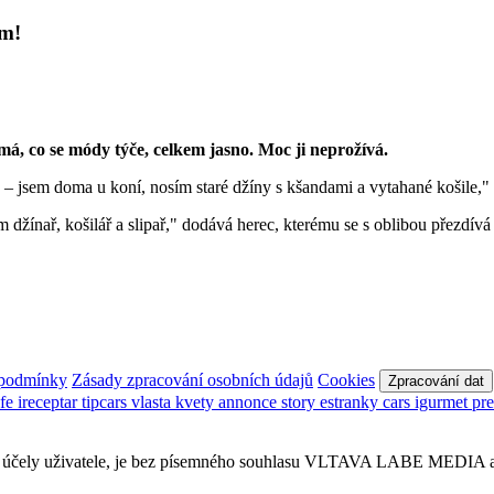
em!
má, co se módy týče, celkem jasno. Moc ji neprožívá.
 jsem doma u koní, nosím staré džíny s kšandami a vytahané košile," 
m džínař, košilář a slipař," dodává herec, kterému se s oblibou přezdí
 podmínky
Zásady zpracování osobních údajů
Cookies
Zpracování dat
afe
ireceptar
tipcars
vlasta
kvety
annonce
story
estranky
cars
igurmet
pr
obní účely uživatele, je bez písemného souhlasu VLTAVA LABE MEDIA a.s