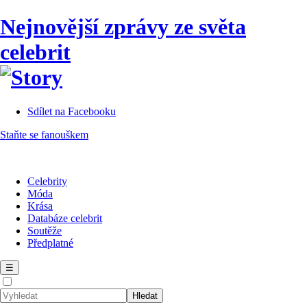
Nejnovější zprávy ze světa
celebrit
Sdílet na Facebooku
Staňte se fanouškem
Celebrity
Móda
Krása
Databáze celebrit
Soutěže
Předplatné
☰