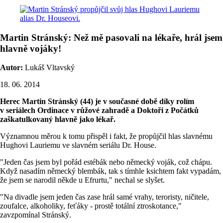
Martin Stránský: Než mě pasovali na lékaře, hrál jsem
hlavně vojáky!
Autor:
Lukáš Vltavský
18. 06. 2014
Herec Martin Stránský (44) je v současné době díky rolím
v seriálech Ordinace v růžové zahradě a Doktoři z Počátků
zaškatulkovaný hlavně jako lékař.
Významnou měrou k tomu přispěl i fakt, že propůjčil hlas slavnému
Hughovi Lauriemu ve slavném seriálu Dr. House.
"Jeden čas jsem byl pořád estébák nebo německý voják, což chápu.
Když nasadím německý blembák, tak s tímhle ksichtem fakt vypadám,
že jsem se narodil někde u Efrurtu," nechal se slyšet.
"Na divadle jsem jeden čas zase hrál samé vrahy, teroristy, ničitele,
zoufalce, alkoholiky, feťáky - prostě totální ztroskotance,"
zavzpomínal Stránský.