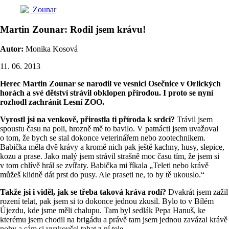
Martin Zounar: Rodil jsem krávu!
Autor:
Monika Kosová
11. 06. 2013
Herec Martin Zounar se narodil ve vesnici Osečnice v Orlických
horách a své dětství strávil obklopen přírodou. I proto se nyní
rozhodl zachránit Lesní ZOO.
Vyrostl jsi na venkově, přirostla ti příroda k srdci?
Trávil jsem
spoustu času na poli, hrozně mě to bavilo. V patnácti jsem uvažoval
o tom, že bych se stal dokonce veterinářem nebo zootechnikem.
Babička měla dvě krávy a kromě nich pak ještě kachny, husy, slepice,
kozu a prase. Jako malý jsem strávil strašně moc času tím, že jsem si
v tom chlívě hrál se zvířaty. Babička mi říkala „Teleti nebo krávě
můžeš klidně dát prst do pusy. Ale praseti ne, to by tě ukouslo.“
Takže jsi i viděl, jak se třeba taková kráva rodí?
Dvakrát jsem zažil
rození telat, pak jsem si to dokonce jednou zkusil. Bylo to v Bílém
Újezdu, kde jsme měli chalupu. Tam byl sedlák Pepa Hanuš, ke
kterému jsem chodil na brigádu a právě tam jsem jednou zavázal krávě
nohy a sám si vyzkoušel tahat z ní tele.