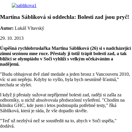
Martina Sáblíková si oddechla: Bolesti zad jsou pryč!
Autor:
Lukáš Vltavský
29. 10. 2013
Úspěšná rychlobruslařka Martina Sáblíková (26) si s nadcházející
zimní sezónou mne ruce. Přestaly ji totiž trápit bolesti zad, a tak
blížící se olympiádu v Soči vyhlíží s velkým očekáváním a
nadějemi.
"Budu obhajovat dvě zlaté medaile a jeden bronz z Vancouveru 2010,
víc si ani nepřeju. Kdyby to vyšlo, byla bych nesmírně šťastná,"
nechala se slyšet.
I když ji přestaly sužovat nepříjemné bolesti zad, raději si zašla za
odborníky, u nichž absolvovala předsezónní vyšetření. "Chodím na
kliniku GHC, kde jsem i letos podstoupila potřebné testy," říká
Sáblíková, která je ráda, že vše dopadlo skvěle.
"Teď už nezbývá než se soustředit na to, abych v Soči uspěla,"
dodává.