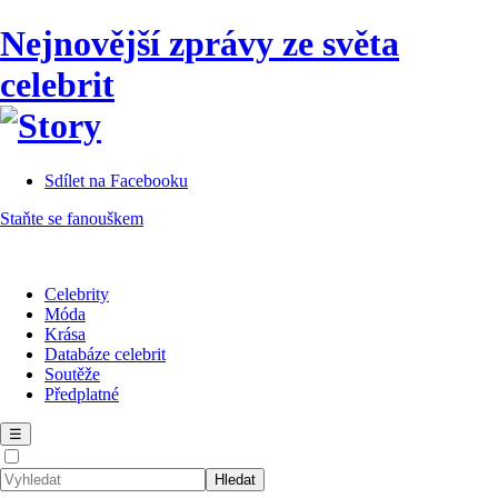
Nejnovější zprávy ze světa
celebrit
Sdílet na Facebooku
Staňte se fanouškem
Celebrity
Móda
Krása
Databáze celebrit
Soutěže
Předplatné
☰