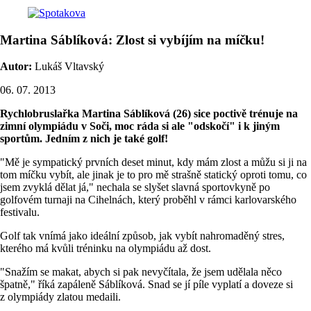
Martina Sáblíková: Zlost si vybíjím na míčku!
Autor:
Lukáš Vltavský
06. 07. 2013
Rychlobruslařka Martina Sáblíková (26) sice poctivě trénuje na
zimní olympiádu v Soči, moc ráda si ale "odskočí" i k jiným
sportům. Jedním z nich je také golf!
"Mě je sympatický prvních deset minut, kdy mám zlost a můžu si ji na
tom míčku vybít, ale jinak je to pro mě strašně statický oproti tomu, co
jsem zvyklá dělat já," nechala se slyšet slavná sportovkyně po
golfovém turnaji na Cihelnách, který proběhl v rámci karlovarského
festivalu.
Golf tak vnímá jako ideální způsob, jak vybít nahromaděný stres,
kterého má kvůli tréninku na olympiádu až dost.
"Snažím se makat, abych si pak nevyčítala, že jsem udělala něco
špatně," říká zapáleně Sáblíková. Snad se jí píle vyplatí a doveze si
z olympiády zlatou medaili.