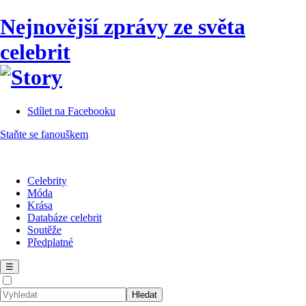
Nejnovější zprávy ze světa
celebrit
Sdílet na Facebooku
Staňte se fanouškem
Celebrity
Móda
Krása
Databáze celebrit
Soutěže
Předplatné
☰