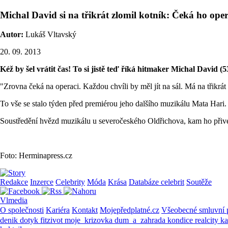
Michal David si na třikrát zlomil kotník: Čeká ho oper
Autor:
Lukáš Vltavský
20. 09. 2013
Kéž by šel vrátit čas! To si jistě teď říká hitmaker Michal David (
"Zrovna čeká na operaci. Každou chvíli by měl jít na sál. Má na tři
To vše se stalo týden před premiérou jeho dalšího muzikálu Mata Hari.
Soustředění hvězd muzikálu u severočeského Oldřichova, kam ho přivezl
Foto: Herminapress.cz
Redakce
Inzerce
Celebrity
Móda
Krása
Databáze celebrit
Soutěže
Vlmedia
O společnosti
Kariéra
Kontakt
Mojepředplatné.cz
Všeobecné smluvní
denik
dotyk
fitzivot
moje_krizovka
dum_a_zahrada
kondice
realcity
k