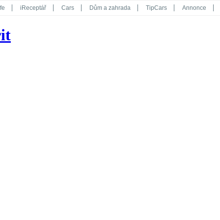
fe
iReceptář
Cars
Dům a zahrada
TipCars
Annonce
Květy
Překvapení
iGurmet
eStránky
Kreativ
iGlanc
it