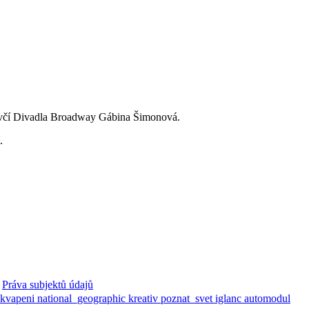
mluvčí Divadla Broadway Gábina Šimonová.
.
Práva subjektů údajů
ekvapeni
national_geographic
kreativ
poznat_svet
iglanc
automodul