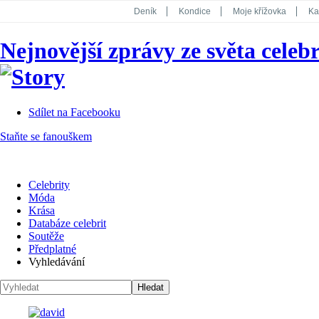
Deník
Kondice
Moje křížovka
Ka
National Geographic
Dotyk
Story
Nejnovější zprávy ze světa celebr
Koktejl
Sdílet na Facebooku
Staňte se fanouškem
Celebrity
Móda
Krása
Databáze celebrit
Soutěže
Předplatné
Vyhledávání