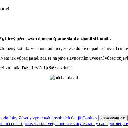
ace!
53), který před svým domem špatně šlápl a zlomil si kotník.
krát zlomený kotník. Všichni doufáme, že vše dobře dopadne," uvedla 
 Není tak vůbec jasné, zda se na jeho slavnostním uvedení vůbec objeví
 vrtulník, David zvládl ještě ve zdraví.
 podmínky
Zásady zpracování osobních údajů
Cookies
Zpracování dat
afe
ireceptar
tipcars
vlasta
kvety
annonce
story
estranky
cars
igurmet
pr