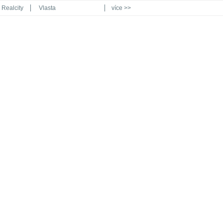
Realcity
Vlasta
více >>
Automodul.cz
Poznat svět