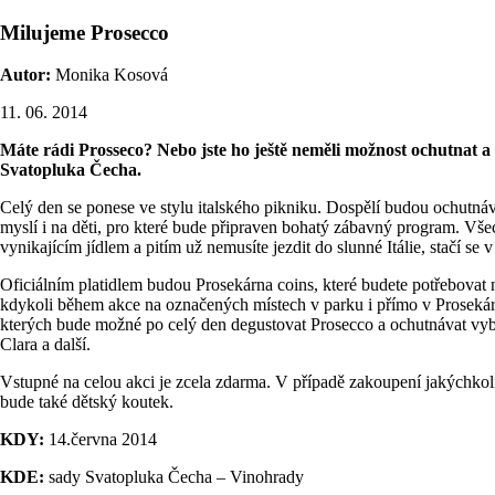
Milujeme Prosecco
Autor:
Monika Kosová
11. 06. 2014
Máte rádi Prosseco? Nebo jste ho ještě neměli možnost ochutnat a
Svatopluka Čecha.
Celý den se ponese ve stylu italského pikniku. Dospělí budou ochutnáv
myslí i na děti, pro které bude připraven bohatý zábavný program. Všec
vynikajícím jídlem a pitím už nemusíte jezdit do slunné Itálie, stačí se
Oficiálním platidlem budou Prosekárna coins, které budete potřebovat
kdykoli během akce na označených místech v parku i přímo v Proseká
kterých bude možné po celý den degustovat Prosecco a ochutnávat vybr
Clara a další.
Vstupné na celou akci je zcela zdarma. V případě zakoupení jakýchkoli
bude také dětský koutek.
KDY:
14.června 2014
KDE:
sady Svatopluka Čecha – Vinohrady