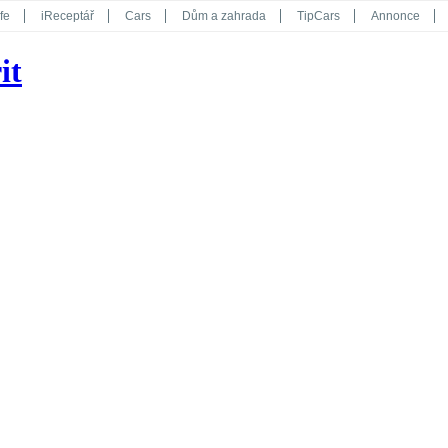
fe
iReceptář
Cars
Dům a zahrada
TipCars
Annonce
Květy
Překvapení
iGurmet
eStránky
Kreativ
iGlanc
it