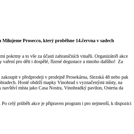
en Milujeme Prosecco, který proběhne 14.června v sadech
mi pokrmy a to vše za účasti zahraničních vinařů. Organizátoři akce
zy vaření pro děti i dospělé, řízené degustace a mnoho dalšího! Za
 zakoupit v předprodeji v prodejně Prosekárna, Slezská 48 nebo pak
ohradech. Hosté obdrží mapky Vinohrad s vyznačenými místy, na
navštíví místa jako Casa Nostra, Vinohradký pavilon, Osteria da
 Po celý průběh akce je připraven program i pro nejmenší, k dispozici