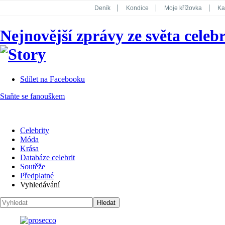
Deník
Kondice
Moje křížovka
Ka
National Geographic
Dotyk
Story
Nejnovější zprávy ze světa celebr
Koktejl
Sdílet na Facebooku
Staňte se fanouškem
Celebrity
Móda
Krása
Databáze celebrit
Soutěže
Předplatné
Vyhledávání