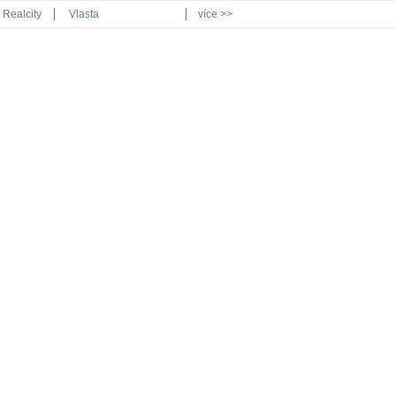
Realcity
Vlasta
více >>
Automodul.cz
Poznat svět