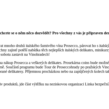
 chcete se o něm něco dozvědět? Pro všechny z vás je připraven d
at mnoho druhů italského šumivého vína Prosecco, párovat ho s italský
hny zajisté potěší nabídka těch nejlepších italských delikates, minikur
 v sobotu zastavit na Vinohradech!
 na nákup Prosecca a veškerých delikates. Prosekárna coins bude možné
rně. Součástí programu bude Tour de Proseccohrady po pražských Vin
ané delikatesy. Příjemnou procházkou nebo na zapůjčených kolech tak 
v produktů, jde část výtěžku na neziskovou organizaci Linka bezpeční.