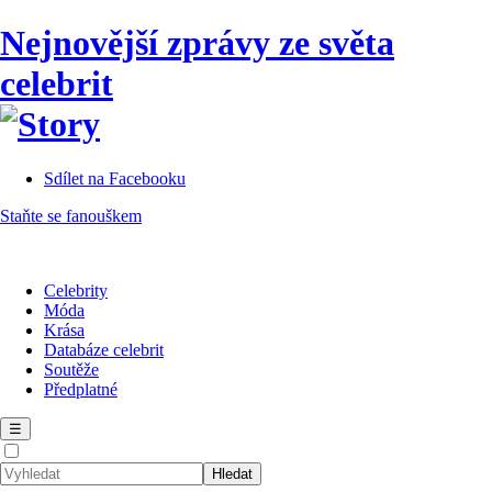
Nejnovější zprávy ze světa
celebrit
Sdílet na Facebooku
Staňte se fanouškem
Celebrity
Móda
Krása
Databáze celebrit
Soutěže
Předplatné
☰