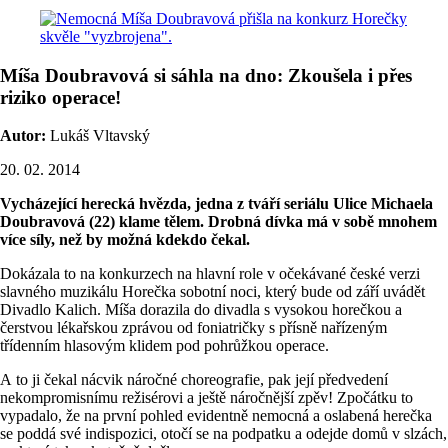
Míša Doubravová si sáhla na dno: Zkoušela i přes
riziko operace!
Autor:
Lukáš Vltavský
20. 02. 2014
Vycházející herecká hvězda, jedna z tváří seriálu Ulice Michaela
Doubravová (22) klame tělem. Drobná dívka má v sobě mnohem
více síly, než by možná kdekdo čekal.
Dokázala to na konkurzech na hlavní role v očekávané české verzi
slavného muzikálu Horečka sobotní noci, který bude od září uvádět
Divadlo Kalich. Míša dorazila do divadla s vysokou horečkou a
čerstvou lékařskou zprávou od foniatričky s přísně nařízeným
třídenním hlasovým klidem pod pohrůžkou operace.
A to ji čekal nácvik náročné choreografie, pak její předvedení
nekompromisnímu režisérovi a ještě náročnější zpěv! Zpočátku to
vypadalo, že na první pohled evidentně nemocná a oslabená herečka
se poddá své indispozici, otočí se na podpatku a odejde domů v slzách,