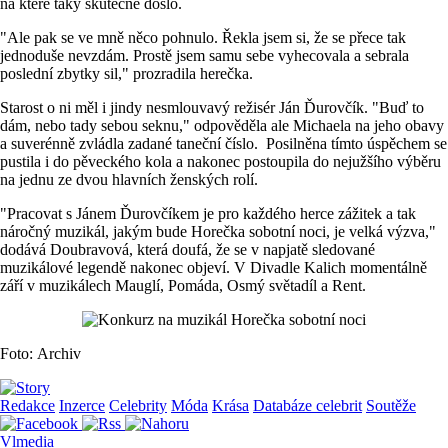
na které taky skutečně došlo.
"Ale pak se ve mně něco pohnulo. Řekla jsem si, že se přece tak
jednoduše nevzdám. Prostě jsem samu sebe vyhecovala a sebrala
poslední zbytky sil," prozradila herečka.
Starost o ni měl i jindy nesmlouvavý režisér Ján Ďurovčík. "Buď to
dám, nebo tady sebou seknu," odpověděla ale Michaela na jeho obavy
a suverénně zvládla zadané taneční číslo. Posilněna tímto úspěchem se
pustila i do pěveckého kola a nakonec postoupila do nejužšího výběru
na jednu ze dvou hlavních ženských rolí.
"Pracovat s Jánem Ďurovčíkem je pro každého herce zážitek a tak
náročný muzikál, jakým bude Horečka sobotní noci, je velká výzva,"
dodává Doubravová, která doufá, že se v napjatě sledované
muzikálové legendě nakonec objeví. V Divadle Kalich momentálně
září v muzikálech Mauglí, Pomáda, Osmý světadíl a Rent.
Foto: Archiv
Redakce
Inzerce
Celebrity
Móda
Krása
Databáze celebrit
Soutěže
Vlmedia