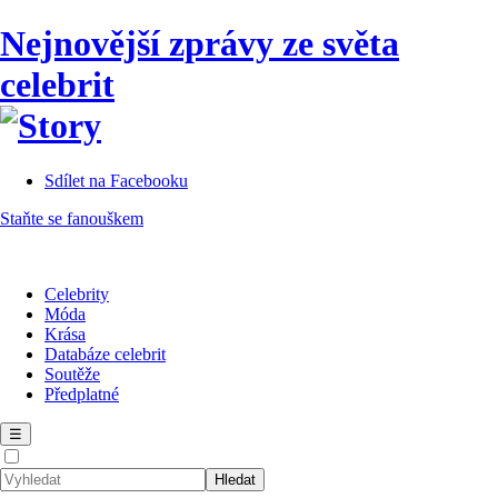
Nejnovější zprávy ze světa
celebrit
Sdílet na Facebooku
Staňte se fanouškem
Celebrity
Móda
Krása
Databáze celebrit
Soutěže
Předplatné
☰