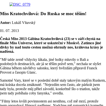
Miss Kratochvílová: Do Ruska se moc těším!
Autor:
Lukáš Vltavský
01. 07. 2013
Česká Miss 2013 Gábina Kratochvílová (23) se v září chystá na
finále Miss Universe, které se uskuteční v Moskvě. Zatímco jiné
dívky by nad touto cestou možná ohrnuly nos, královna krásy je
nadšená.
"Mě tahle země vždycky lákala, jiné holky mluvily o Bali a
podobných destinacích, ale já se těším právě sem," nechala se slyšet
Gábina během návštěvy salonku, který hvězdám připravil Franck
Provost a časopis Glanc.
Samotné Vary, které se v poslední době staly takovým malým Ruskem,
má kráska docela zmáknuté. "Nejezdím sem často, ale párkrát jsem
tady byla, protože můj přítel závodil, konkrétně šlo o triatlon, takže
jsem tady pobíhala coby fanynka," uvedla.
"Filmy letos kvůli povinnostem asi nestihnu, což mě mrzí, protože
jsem opravdový filmový nadšenec. Nadchne mě romantická komedie