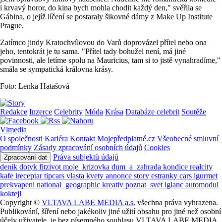
i krvavý horor, do kina bych mohla chodit každý den," svěřila se
Gábina, o jejíž líčení se postaraly šikovné dámy z Make Up Institute
Prague.
Zatímco jindy Kratochvílovou do Varů doprovázel přítel nebo ona
jeho, tentokrát je tu sama. "Přítel tady bohužel není, má jiné
povinnosti, ale letíme spolu na Mauricius, tam si to jistě vynahradíme,"
smála se sympatická královna krásy.
Foto: Lenka Hatašová
Redakce
Inzerce
Celebrity
Móda
Krása
Databáze celebrit
Soutěže
Vlmedia
O společnosti
Kariéra
Kontakt
Mojepředplatné.cz
Všeobecné smluvní
podmínky
Zásady zpracování osobních údajů
Cookies
Práva subjektů údajů
Zpracování dat
denik
dotyk
fitzivot
moje_krizovka
dum_a_zahrada
kondice
realcity
kafe
ireceptar
tipcars
vlasta
kvety
annonce
story
estranky
cars
igurmet
prekvapeni
national_geographic
kreativ
poznat_svet
iglanc
automodul
koktejl
Copyright ©
VLTAVA LABE MEDIA a.s.
všechna práva vyhrazena.
Publikování, šíření nebo jakékoliv jiné užití obsahu pro jiné než osobní
účely uživatele, je bez písemného souhlasu VLTAVA LABE MEDIA