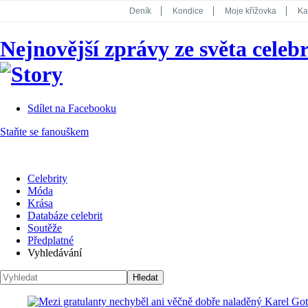
Deník
Kondice
Moje křížovka
Ka
National Geographic
Dotyk
Story
Nejnovější zprávy ze světa celebr
Koktejl
Sdílet na Facebooku
Staňte se fanouškem
Celebrity
Móda
Krása
Databáze celebrit
Soutěže
Předplatné
Vyhledávání