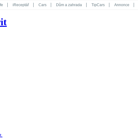
fe
iReceptář
Cars
Dům a zahrada
TipCars
Annonce
Květy
Překvapení
iGurmet
eStránky
Kreativ
iGlanc
it