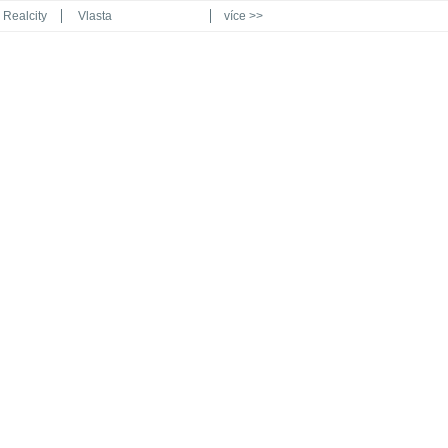
Realcity
Vlasta
více >>
Automodul.cz
Poznat svět