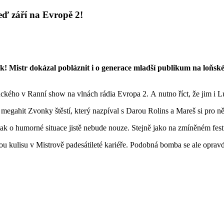
eď září na Evropě 2!
k! Mistr dokázal pobláznit i o generace mladší publikum na loňské
ckého v Ranní show na vlnách rádia Evropa 2. A nutno říct, že jim i L
megahit Zvonky štěstí, který nazpíval s Darou Rolins a Mareš si pro ně
tak o humorné situace jistě nebude nouze. Stejně jako na zmíněném fes
ou kulisu v Mistrově padesátileté kariéře. Podobná bomba se ale oprav