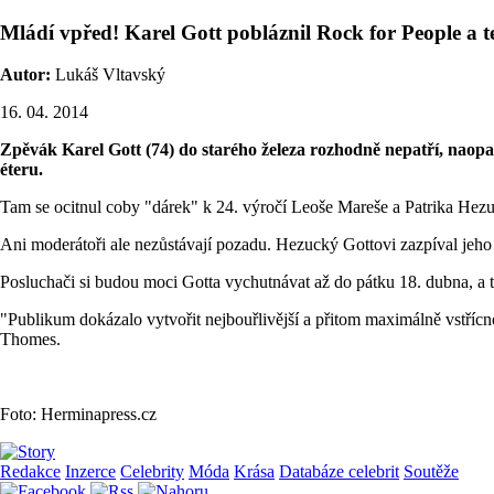
Mládí vpřed! Karel Gott pobláznil Rock for People a t
Autor:
Lukáš Vltavský
16. 04. 2014
Zpěvák Karel Gott (74) do starého železa rozhodně nepatří, naopa
éteru.
Tam se ocitnul coby "dárek" k 24. výročí Leoše Mareše a Patrika Hezu
Ani moderátoři ale nezůstávají pozadu. Hezucký Gottovi zazpíval jeho 
Posluchači si budou moci Gotta vychutnávat až do pátku 18. dubna, a 
"Publikum dokázalo vytvořit nejbouřlivější a přitom maximálně vstřícn
Thomes.
Foto: Herminapress.cz
Redakce
Inzerce
Celebrity
Móda
Krása
Databáze celebrit
Soutěže