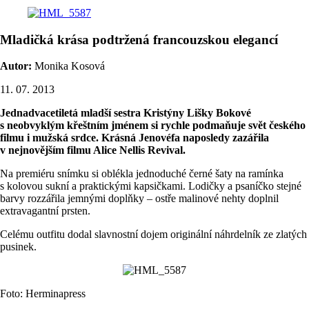
Mladičká krása podtržená francouzskou elegancí
Autor:
Monika Kosová
11. 07. 2013
Jednadvacetiletá mladší sestra Kristýny Lišky Bokové
s neobvyklým křeštním jménem si rychle podmaňuje svět českého
filmu i mužská srdce. Krásná Jenovéfa naposledy zazářila
v nejnovějším filmu Alice Nellis Revival.
Na premiéru snímku si oblékla jednoduché černé šaty na ramínka
s kolovou sukní a praktickými kapsičkami. Lodičky a psaníčko stejné
barvy rozzářila jemnými doplňky – ostře malinové nehty doplnil
extravagantní prsten.
Celému outfitu dodal slavnostní dojem originální náhrdelník ze zlatých
pusinek.
Foto: Herminapress