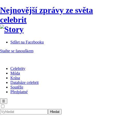
Nejnovější zprávy ze světa
celebrit
Sdílet na Facebooku
Staňte se fanouškem
Celebrity
Móda
Krása
Databáze celebrit
Soutěže
Předplatné
☰