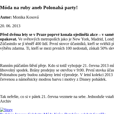
Móda na ruby aneb Polonahá party!
Autor:
Monika Kosová
20. 06. 2013
Před dvěma lety se v Praze poprvé konala ojedinělá akce – v samém
opakovat.
Ve světových metropolích jako je New York, Madrid, Londýn,
Zúčastnilo se jí téměř 400 lidí. První stovce účastníků, kteří se svlé
výběru zdarma. Ti, kteří se mezi prvních 100 nedostali, získali 50% sl
Ranním ptáčatům štěstí přeje. Kdo si totiž vybojuje 21. června 2013 m
libovolný spodek. Brány prodejny se otevřou v 9:00. První stovka účas
Polonahou party budou zahájeny letní výprodeje. V letní kolekci 2013 
červenou a námořnicky modrou barvu i motivy z Disney pohádek.
Tak neřešte, co si v pátek 21. června vezmete na sebe. Jednoduše vstaňt
Archiv