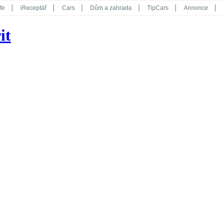
fe
iReceptář
Cars
Dům a zahrada
TipCars
Annonce
Květy
Překvapení
iGurmet
eStránky
Kreativ
iGlanc
it