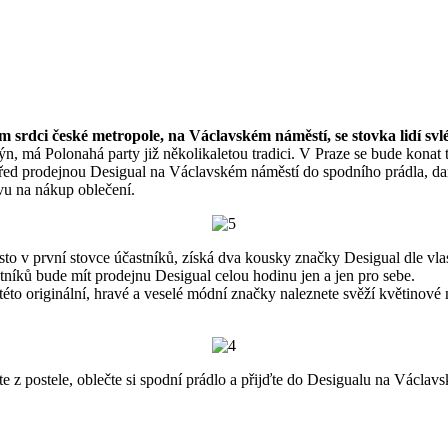
 srdci české metropole, na Václavském náměstí, se stovka lidí svl
 má Polonahá party již několikaletou tradici. V Praze se bude konat 
kli před prodejnou Desigual na Václavském náměstí do spodního prádla, d
evu na nákup oblečení.
ísto v první stovce účastníků, získá dva kousky značky Desigual dle vl
tníků bude mít prodejnu Desigual celou hodinu jen a jen pro sebe.
této originální, hravé a veselé módní značky naleznete svěží květinové
e z postele, oblečte si spodní prádlo a přijďte do Desigualu na Václavs