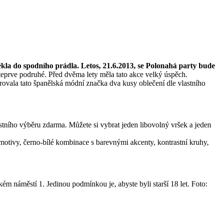
ékla do spodního prádla. Letos, 21.6.2013, se Polonahá party bude
teprve podruhé. Před dvěma lety měla tato akce velký úspěch.
arovala tato španělská módní značka dva kusy oblečení dle vlastního
astního výběru zdarma. Můžete si vybrat jeden libovolný vršek a jeden
 motivy, černo-bílé kombinace s barevnými akcenty, kontrastní kruhy,
kém náměstí 1. Jedinou podmínkou je, abyste byli starší 18 let. Foto: