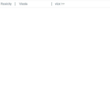
Realcity
Vlasta
více >>
Automodul.cz
Poznat svět