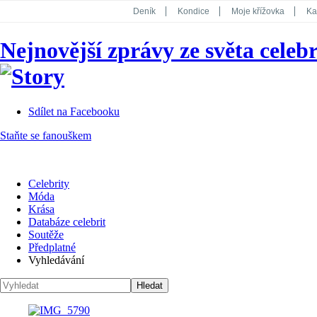
Deník
Kondice
Moje křížovka
Ka
National Geographic
Dotyk
Story
Nejnovější zprávy ze světa celebr
Koktejl
Sdílet na Facebooku
Staňte se fanouškem
Celebrity
Móda
Krása
Databáze celebrit
Soutěže
Předplatné
Vyhledávání