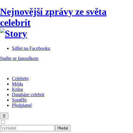
Nejnovější zprávy ze světa
celebrit
Sdílet na Facebooku
Staňte se fanouškem
Celebrity
Móda
Krása
Databáze celebrit
Soutěže
Předplatné
☰