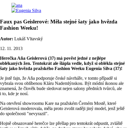
Faux pas Geislerové: Měla stejné šaty jako hvězda
Fashion Weeku!
Autor:
Lukáš Vltavský
12. 11. 2013
Herečka Aňa Geislerová (37) má pověst jedné z nejlépe
oblékaných žen. Tentokrát ale šlápla vedle, když si oblékla stejné
šaty jako hvězda pražského Fashion Weeku Eugenia Silva (37)!
Je jistě fajn, že Aňa podporuje české návrháře, v tomto případě si
vybrala svou oblíbenou Kláru Nademlýnskou. Být módní ikonou ale
znamená, že člověk bude sledovat nejen salony předních tvůrců, ale
i to, kde je nosí.
Na otevření showroomu Kare na pražském Černém Mostě, které
Geislerová moderovala, měla proto zvolit raději jiný model, jenž ještě
do společnosti "nevyrazil".
Hojně obsazované herečce lze přešlap pro tentokrát odpustit, zvláště