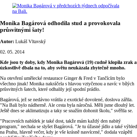
Monika Bagárová odhodila stud a provokovala
průsvitnými šaty!
Autor:
Lukáš Vltavský
02. 05. 2014
Kde jsou ty doby, kdy Monika Bagárová (19) cudně klopila zrak a
úzkostlivě dbala na to, aby světu neukázala zbytečně mnoho.
Na otevření umělecké restaurace Ginger & Fred v Tančícím bylo
všechno jinak! Monika nakráčela s hlavou vztyčenou a navíc v bílých
průsvitných šatech, které odhalily její spodní prádlo.
Bagárová, jež se nedávno vrátila z exotické dovolené, doslova zářila.
"Na Bali bylo nádherně. Ale cesta byla náročná. Měli jsme dlouhý let.
Ještě dnes se aklimatizuju a taky se snažím dohonit školu," svěřila se.
"Pracovních nabídek je také dost, takže mám každý den nabitý
program," nechala se slyšet Bagárová. "Je tu úžasné jídlo a také výhled
na Prahu, hlavně večer, kdy je vše krásně nasvícené," dodala vzápětí