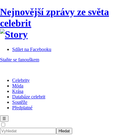
Nejnovější zprávy ze světa
celebrit
Sdílet na Facebooku
Staňte se fanouškem
Celebrity
Móda
Krása
Databáze celebrit
Soutěže
Předplatné
☰