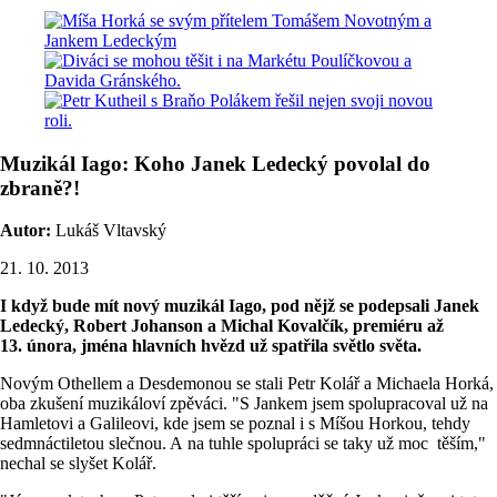
Muzikál Iago: Koho Janek Ledecký povolal do
zbraně?!
Autor:
Lukáš Vltavský
21. 10. 2013
I když bude mít nový muzikál Iago, pod nějž se podepsali Janek
Ledecký, Robert Johanson a Michal Kovalčík, premiéru až
13. února, jména hlavních hvězd už spatřila světlo světa.
Novým Othellem a Desdemonou se stali Petr Kolář a Michaela Horká,
oba zkušení muzikáloví zpěváci. "S Jankem jsem spolupracoval už na
Hamletovi a Galileovi, kde jsem se poznal i s Míšou Horkou, tehdy
sedmnáctiletou slečnou. A na tuhle spolupráci se taky už moc těším,"
nechal se slyšet Kolář.