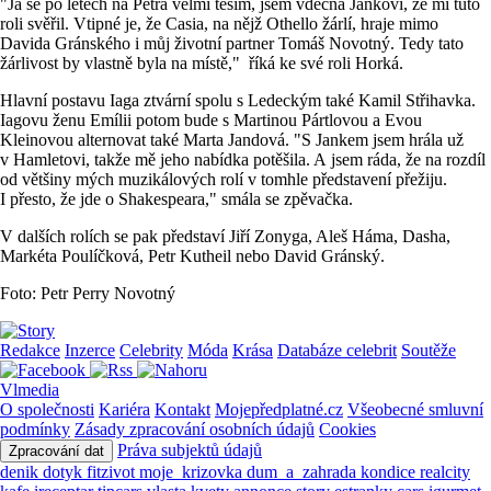
"Já se po letech na Petra velmi těším, jsem vděčná Jankovi, že mi tuto
roli svěřil. Vtipné je, že Casia, na nějž Othello žárlí, hraje mimo
Davida Gránského i můj životní partner Tomáš Novotný. Tedy tato
žárlivost by vlastně byla na místě,"
říká ke své roli Horká.
Hlavní postavu Iaga ztvární spolu s Ledeckým také Kamil Střihavka.
Iagovu ženu Emílii potom bude s Martinou Pártlovou a Evou
Kleinovou alternovat také Marta Jandová. "S Jankem jsem hrála už
v Hamletovi, takže mě jeho nabídka potěšila. A jsem ráda, že na rozdíl
od většiny mých muzikálových rolí v tomhle představení přežiju.
I přesto, že jde o Shakespeara," smála se zpěvačka.
V dalších rolích se pak představí Jiří Zonyga, Aleš Háma, Dasha,
Markéta Poulíčková, Petr Kutheil nebo David Gránský.
Foto: Petr Perry Novotný
Redakce
Inzerce
Celebrity
Móda
Krása
Databáze celebrit
Soutěže
Vlmedia
O společnosti
Kariéra
Kontakt
Mojepředplatné.cz
Všeobecné smluvní
podmínky
Zásady zpracování osobních údajů
Cookies
Práva subjektů údajů
Zpracování dat
denik
dotyk
fitzivot
moje_krizovka
dum_a_zahrada
kondice
realcity