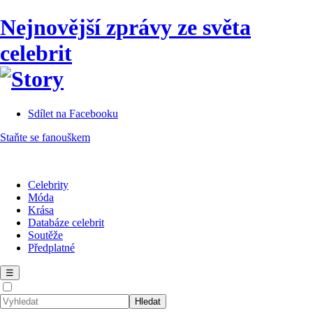
Nejnovější zprávy ze světa
celebrit
Sdílet na Facebooku
Staňte se fanouškem
Celebrity
Móda
Krása
Databáze celebrit
Soutěže
Předplatné
☰