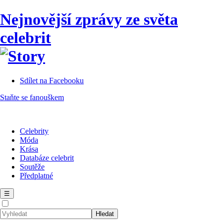
Nejnovější zprávy ze světa
celebrit
Sdílet na Facebooku
Staňte se fanouškem
Celebrity
Móda
Krása
Databáze celebrit
Soutěže
Předplatné
☰