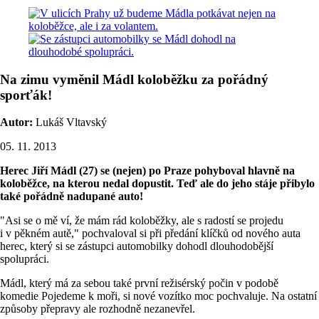
Na zimu vyměnil Mádl koloběžku za pořádný
sporťák!
Autor:
Lukáš Vltavský
05. 11. 2013
Herec Jiří Mádl (27) se (nejen) po Praze pohyboval hlavně na
koloběžce, na kterou nedal dopustit. Teď ale do jeho stáje přibylo
také pořádně nadupané auto!
"Asi se o mě ví, že mám rád koloběžky, ale s radostí se projedu
i v pěkném autě," pochvaloval si při předání klíčků od nového auta
herec, který si se zástupci automobilky dohodl dlouhodobější
spolupráci.
Mádl, který má za sebou také první režisérský počin v podobě
komedie Pojedeme k moři, si nové vozítko moc pochvaluje. Na ostatní
způsoby přepravy ale rozhodně nezanevřel.