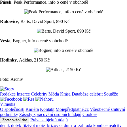
Pásek
, Peak Performance, info o ceně v obchodě
Rukavice
, Barts, David Sport, 890 Kč
Vesta
, Bogner, info o ceně v obchodě
Hodinky
, Adidas, 2150 Kč
Foto: Archiv
Redakce
Inzerce
Celebrity
Móda
Krása
Databáze celebrit
Soutěže
Vlmedia
O společnosti
Kariéra
Kontakt
Mojepředplatné.cz
Všeobecné smluvní
podmínky
Zásady zpracování osobních údajů
Cookies
Práva subjektů údajů
Zpracování dat
denik
dotyk
fitzivot
moje_krizovka
dum_a_zahrada
kondice
realcity