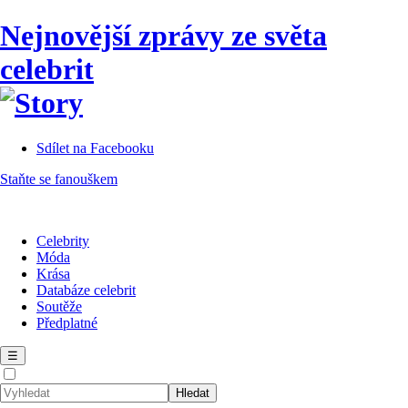
Nejnovější zprávy ze světa
celebrit
Sdílet na Facebooku
Staňte se fanouškem
Celebrity
Móda
Krása
Databáze celebrit
Soutěže
Předplatné
☰