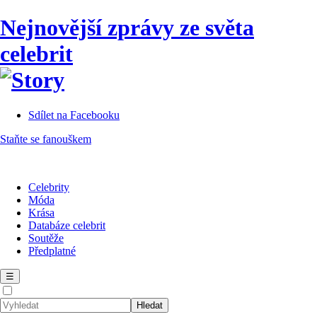
Nejnovější zprávy ze světa
celebrit
Sdílet na Facebooku
Staňte se fanouškem
Celebrity
Móda
Krása
Databáze celebrit
Soutěže
Předplatné
☰