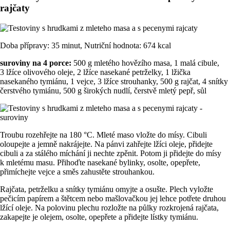
rajčaty
Doba přípravy: 35 minut, Nutriční hodnota: 674 kcal
suroviny na 4 porce:
500 g mletého hovězího masa, 1 malá cibule,
3 lžíce olivového oleje, 2 lžíce nasekané petrželky, 1 lžička
nasekaného tymiánu, 1 vejce, 3 lžíce strouhanky, 500 g rajčat, 4 snítky
čerstvého tymiánu, 500 g širokých nudlí, čerstvě mletý pepř, sůl
Troubu rozehřejte na 180 °C. Mleté maso vložte do mísy. Cibuli
oloupejte a jemně nakrájejte. Na pánvi zahřejte lžíci oleje, přidejte
cibuli a za stálého míchání ji nechte zpěnit. Potom ji přidejte do mísy
k mletému masu. Přihoďte nasekané bylinky, osolte, opepřete,
přimíchejte vejce a směs zahustěte strouhankou.
Rajčata, petrželku a snítky tymiánu omyjte a osušte. Plech vyložte
pečicím papírem a štětcem nebo mašlovačkou jej lehce potřete druhou
lžící oleje. Na polovinu plechu rozložte na půlky rozkrojená rajčata,
zakapejte je olejem, osolte, opepřete a přidejte lístky tymiánu.