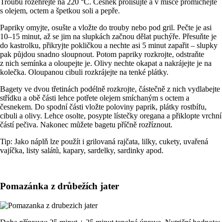
Troubu rozehřejte na 220 °C. Česnek prolisujte a v misce promíchejte
s olejem, octem a špetkou soli a pepře.
Papriky omyjte, osušte a vložte do trouby nebo pod gril. Pečte je asi
10–15 minut, až se jim na slupkách začnou dělat puchýře. Přesuňte je
do kastrolku, přikryjte pokličkou a nechte asi 5 minut zapařit – slupky
pak půjdou snadno sloupnout. Potom papriky rozkrojte, odstraňte
z nich semínka a oloupejte je. Olivy nechte okapat a nakrájejte je na
kolečka. Oloupanou cibuli rozkrájejte na tenké plátky.
Bagety ve dvou třetinách podélně rozkrojte, částečně z nich vydlabejte
střídku a obě části lehce potřete olejem smíchaným s octem a
česnekem. Do spodní části vložte poloviny paprik, plátky rostbífu,
cibuli a olivy. Lehce osolte, posypte lístečky oregana a přiklopte vrchní
částí pečiva. Nakonec můžete bagetu příčně rozříznout.
Tip: Jako náplň lze použít i grilovaná rajčata, lilky, cukety, uvařená
vajíčka, listy salátů, kapary, sardelky, sardinky apod.
Pomazánka z drůbežích jater