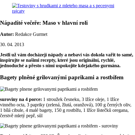
Nápadité večeře: Maso v hlavní roli
Autor:
Redakce Gurmet
30. 04. 2013
Jestli už vám docházejí nápady a nebaví vás dokola vařit to samé,
inspirujte se našimi recepty, které jsou originální, rychlé,
jednoduché a přesto s nimi uspokojíte kdejakého gurmána.
Bagety plněné grilovanými paprikami a rostbífem
suroviny na 4 porce:
1 stroužek česneku, 3 lžíce oleje, 1 lžíce
vinného octa, 3 papriky (zelená, žlutá, oranžová), 100 g černých oliv,
1 bílá cibule, 4 malé bagety, 150 g rostbífu, 1 lžíce lístečků oregana,
čerstvě mletý pepř, sůl