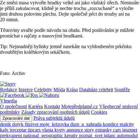
Ze směsi masa vytvořte hrudky velké asi jako vlašský ořech. Nemusíte
je příliš zakulacovat, klidně je nechte trochu „rozcuchané“ a vyložte
jimi druhou polovinu plechu. Dejte společně péct do trouby asi na
20 minut.
Těstoviny uvařte podle návodu na obalu. Před podáváním je můžete
promíchat s rajčaty a masovými hrudkami.
Tip: Nejsnadněji bylinky jemně nasekáte na vyhloubeném prkénku
dvoubřitým kolébkovým sekáčkem.
Foto: Archiv
Redakce
Inzerce
Celebrity
Móda
Krása
Databáze celebrit
Soutěže
Vlmedia
O společnosti
Kariéra
Kontakt
Mojepředplatné.cz
Všeobecné smluvní
podmínky
Zásady zpracování osobních údajů
Cookies
Práva subjektů údajů
Zpracování dat
denik
dotyk
fitzivot
moje_krizovka
dum_a_zahrada
kondice
realcity
kafe
ireceptar
tipcars
vlasta
kvety
annonce
story
estranky
cars
igurmet
prekvapeni
national_geographic
kreativ
poznat_svet
iglanc
automodul