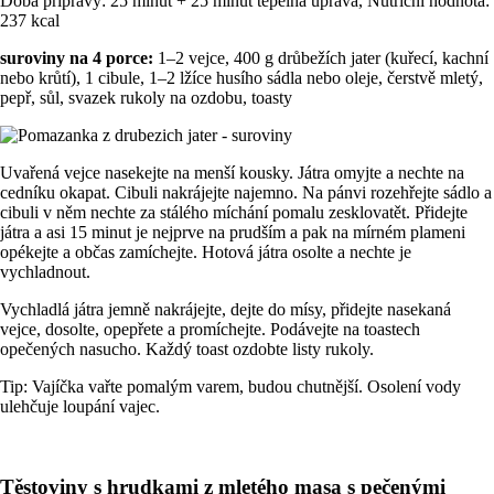
Doba přípravy: 25 minut + 25 minut tepelná úprava, Nutriční hodnota:
237 kcal
suroviny na 4 porce:
1–2 vejce, 400 g drůbežích jater (kuřecí, kachní
nebo krůtí), 1 cibule, 1–2 lžíce husího sádla nebo oleje, čerstvě mletý,
pepř, sůl, svazek rukoly na ozdobu, toasty
Uvařená vejce nasekejte na menší kousky. Játra omyjte a nechte na
cedníku okapat. Cibuli nakrájejte najemno. Na pánvi rozehřejte sádlo a
cibuli v něm nechte za stálého míchání pomalu zesklovatět. Přidejte
játra a asi 15 minut je nejprve na prudším a pak na mírném plameni
opékejte a občas zamíchejte. Hotová játra osolte a nechte je
vychladnout.
Vychladlá játra jemně nakrájejte, dejte do mísy, přidejte nasekaná
vejce, dosolte, opepřete a promíchejte. Podávejte na toastech
opečených nasucho. Každý toast ozdobte listy rukoly.
Tip: Vajíčka vařte pomalým varem, budou chutnější. Osolení vody
ulehčuje loupání vajec.
Těstoviny s hrudkami z mletého masa s pečenými