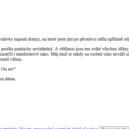
stávky napsali dotazy, na které jsem jim po přestávce měla upřímně od
 profilu prakticky neviditelný. A většinou jsou mu velké všechny džín
džín zastrčil i manžestrové sako. Můj muž se nikdy na osobní váze neváží
u muší váhou.
! On ne!“
dna dáma.