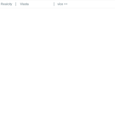
Realcity
Vlasta
více >>
Automodul.cz
Poznat svět