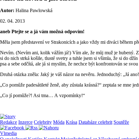
Autor:
Halina Pawlowská
02. 04. 2013
aneb
Ptejte se a já vám možná odpovím!
Měla jsem představení ve Strakonicích a jako vždy mi diváci během pře
Nevím. (Nevím ani, kolik vážím já!) Vím ale, že můj muž je hubený. Z
si do nich strká košile, tlusté svetry a tuhle jsem si všimla, že si do 
psa a sebe odčítá, ale já si myslím, že nechce být konfrontován se svo
Druhá otázka zněla: Jaký je váš názor na nevěru. Jednoduchý: „Já ano
„Co pomůže padesátileté ženě, aby zůstala krásná?“ zeptala se mne je
„Co jí pomůže?! Asi tma… A vzpomínky!“
Redakce
Inzerce
Celebrity
Móda
Krása
Databáze celebrit
Soutěže
Vlmedia