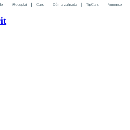
fe
iReceptář
Cars
Dům a zahrada
TipCars
Annonce
Květy
Překvapení
iGurmet
eStránky
Kreativ
iGlanc
it