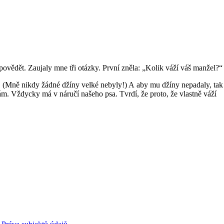
povědět. Zaujaly mne tři otázky. První zněla: „Kolik váží váš manžel?“
y. (Mně nikdy žádné džíny velké nebyly!) A aby mu džíny nepadaly, tak
 sám. Vždycky má v náručí našeho psa. Tvrdí, že proto, že vlastně váží