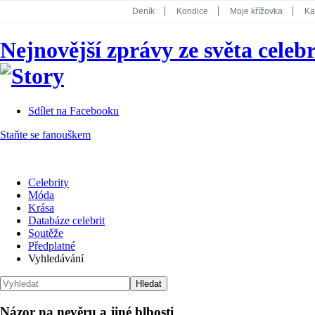
Deník
Kondice
Moje křížovka
Ka
National Geographic
Dotyk
Story
Nejnovější zprávy ze světa celebr
Koktejl
Sdílet na Facebooku
Staňte se fanouškem
Celebrity
Móda
Krása
Databáze celebrit
Soutěže
Předplatné
Vyhledávání
Názor na nevěru a jiné blbosti