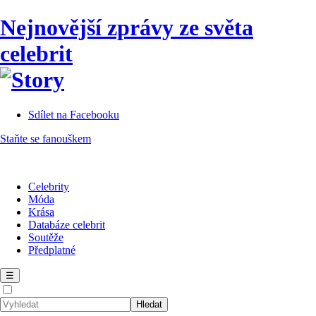
Nejnovější zprávy ze světa
celebrit
Sdílet na Facebooku
Staňte se fanouškem
Celebrity
Móda
Krása
Databáze celebrit
Soutěže
Předplatné
☰