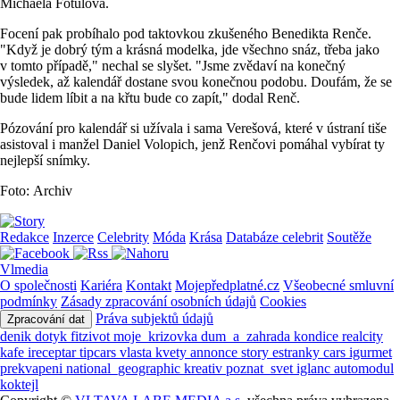
Michaela Fotulová.
Focení pak probíhalo pod taktovkou zkušeného Benedikta Renče.
"Když je dobrý tým a krásná modelka, jde všechno snáz, třeba jako
v tomto případě," nechal se slyšet. "Jsme zvědaví na konečný
výsledek, až kalendář dostane svou konečnou podobu. Doufám, že se
bude lidem líbit a na křtu bude co zapít," dodal Renč.
Pózování pro kalendář si užívala i sama Verešová, které v ústraní tiše
asistoval i manžel Daniel Volopich, jenž Renčovi pomáhal vybírat ty
nejlepší snímky.
Foto: Archiv
Redakce
Inzerce
Celebrity
Móda
Krása
Databáze celebrit
Soutěže
Vlmedia
O společnosti
Kariéra
Kontakt
Mojepředplatné.cz
Všeobecné smluvní
podmínky
Zásady zpracování osobních údajů
Cookies
Práva subjektů údajů
Zpracování dat
denik
dotyk
fitzivot
moje_krizovka
dum_a_zahrada
kondice
realcity
kafe
ireceptar
tipcars
vlasta
kvety
annonce
story
estranky
cars
igurmet
prekvapeni
national_geographic
kreativ
poznat_svet
iglanc
automodul
koktejl