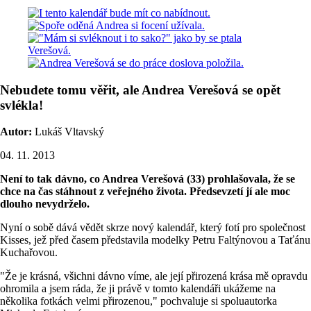
Nebudete tomu věřit, ale Andrea Verešová se opět
svlékla!
Autor:
Lukáš Vltavský
04. 11. 2013
Není to tak dávno, co Andrea Verešová (33) prohlašovala, že se
chce na čas stáhnout z veřejného života. Předsevzetí jí ale moc
dlouho nevydrželo.
Nyní o sobě dává vědět skrze nový kalendář, který fotí pro společnost
Kisses, jež před časem představila modelky Petru Faltýnovou a Taťánu
Kuchařovou.
"Že je krásná, všichni dávno víme, ale její přirozená krása mě opravdu
ohromila a jsem ráda, že ji právě v tomto kalendáři ukážeme na
několika fotkách velmi přirozenou," pochvaluje si spoluautorka