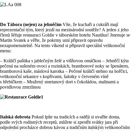
Do Tábora (nejen) za jehněčím
Víte, že kuchaři a cukráři mají
reprezentační tým, který jezdí na mezinárodní soutěže? A jeden z jeho
členů šéfuje restauraci Goldie v táborském hotelu Nautilus! Jmenuje se
Martin Svatek a věřte, že pokrmy umí připravit opravdu
nezapomenutelně. Na tento víkend si připravil speciální velikonoční
menu:
– Králičí paštika s jablečným želé a višňovou omáčkou – Jehněčí kýta
pečená na sušeném ovoci a rozinkách, bramborové noky se špenátem,
bramborová kaše, máslová karotka – Pečené králičí stehno na hořčici,
velikonoční sekanice s kopřivami, šalotky v červeném víně
s hřebíčkem – Mražený smetanový dort s čokoládou, malinami a
povidlovou zmrzlinou
Italská dobrota
Pokud lpíte na tradicích a raději si uvaříte doma,
podle svých rodinných receptů, můžete si zpestřit svátky jara při
odpolední procházce dobrou kávou a tradičním italským velikonočním