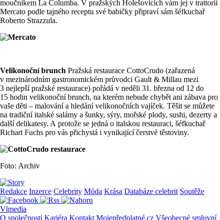
moučníkem La Columba. V pražských Holešovicích vám jej v trattorii
Mercato podle tajného receptu své babičky připraví sám šéfkuchař
Roberto Strazzula.
Velikonoční brunch
Pražská restaurace CottoCrudo (zařazená
v mezinárodním gastronomickém průvodci Gault & Millau mezi
3 nejlepší pražské restaurace) pořádá v neděli 31. března od 12 do
15 hodin velikonoční brunch, na kterém nebude chybět ani zábava pro
vaše děti – malování a hledání velikonočních vajíček. Těšit se můžete
na tradiční italské salámy a šunky, sýry, mořské plody, sushi, dezerty a
další delikatesy. A protože se jedná o italskou restauraci, šéfkuchař
Richart Fuchs pro vás přichystá i vynikající čerstvé těstoviny.
Foto: Archiv
Redakce
Inzerce
Celebrity
Móda
Krása
Databáze celebrit
Soutěže
Vlmedia
O společnosti
Kariéra
Kontakt
Mojepředplatné.cz
Všeobecné smluvní