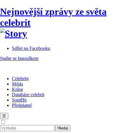
Nejnovější zprávy ze světa
celebrit
Sdílet na Facebooku
Staňte se fanouškem
Celebrity
Móda
Krása
Databáze celebrit
Soutěže
Předplatné
☰