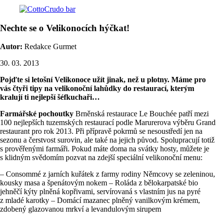
Nechte se o Velikonocích hýčkat!
Autor:
Redakce Gurmet
30. 03. 2013
Pojďte si letošní Velikonoce užít jinak, než u plotny. Máme pro
vás čtyři tipy na velikonoční lahůdky do restaurací, kterým
kralují ti nejlepší šéfkuchaři…
Farmářské pochoutky
Brněnská restaurace Le Bouchée patří mezi
100 nejlepších tuzemských restaurací podle Marurerova výběru Grand
restaurant pro rok 2013. Při přípravě pokrmů se nesoustředí jen na
sezonu a čerstvost surovin, ale také na jejich původ. Spolupracují totiž
s prověřenými farmáři. Pokud máte doma na svátky hosty, můžete je
s klidným svědomím pozvat na zdejší speciální velikonoční menu:
– Consommé z jarních kuřátek z farmy rodiny Němcovy se zeleninou,
kousky masa a špenátovým nokem – Roláda z bělokarpatské bio
jehněčí kýty plněná kopřivami, servírovaná s vlastním jus na pyré
z mladé karotky – Domácí mazanec plněný vanilkovým krémem,
zdobený glazovanou mrkví a levandulovým sirupem