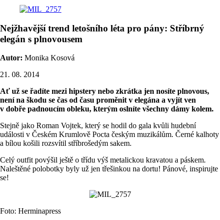
Nejžhavější trend letošního léta pro pány: Stříbrný
elegán s plnovousem
Autor:
Monika Kosová
21. 08. 2014
Ať už se řadíte mezi hipstery nebo zkrátka jen nosíte plnovous,
není na škodu se čas od času proměnit v elegána a vyjít ven
v dobře padnoucím obleku, kterým oslníte všechny dámy kolem.
Stejně jako Roman Vojtek, který se hodil do gala kvůli hudební
události v Českém Krumlově Pocta českým muzikálům. Černé kalhoty
a bílou košili rozsvítil stříbrošedým sakem.
Celý outfit povýšil ještě o třídu výš metalickou kravatou a páskem.
Naleštěné polobotky byly už jen třešinkou na dortu! Pánové, inspirujte
se!
Foto: Herminapress