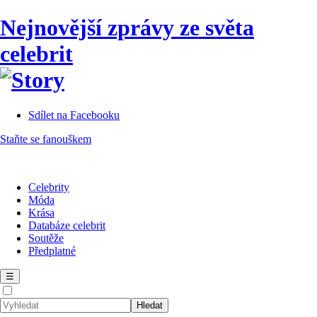
Nejnovější zprávy ze světa
celebrit
Sdílet na Facebooku
Staňte se fanouškem
Celebrity
Móda
Krása
Databáze celebrit
Soutěže
Předplatné
☰