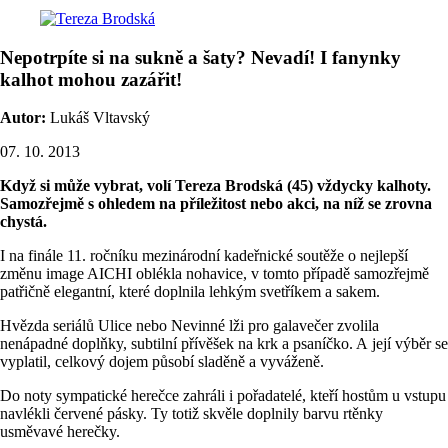
Nepotrpíte si na sukně a šaty? Nevadí! I fanynky
kalhot mohou zazářit!
Autor:
Lukáš Vltavský
07. 10. 2013
Když si může vybrat, volí Tereza Brodská (45) vždycky kalhoty.
Samozřejmě s ohledem na příležitost nebo akci, na níž se zrovna
chystá.
I na finále 11. ročníku mezinárodní kadeřnické soutěže o nejlepší
změnu image AICHI oblékla nohavice, v tomto případě samozřejmě
patřičně elegantní, které doplnila lehkým svetříkem a sakem.
Hvězda seriálů Ulice nebo Nevinné lži pro galavečer zvolila
nenápadné doplňky, subtilní přívěšek na krk a psaníčko. A její výběr se
vyplatil, celkový dojem působí sladěně a vyváženě.
Do noty sympatické herečce zahráli i pořadatelé, kteří hostům u vstupu
navlékli červené pásky. Ty totiž skvěle doplnily barvu rtěnky
usměvavé herečky.