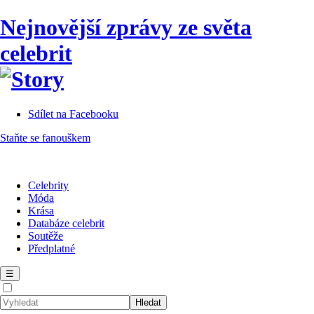
Nejnovější zprávy ze světa
celebrit
Sdílet na Facebooku
Staňte se fanouškem
Celebrity
Móda
Krása
Databáze celebrit
Soutěže
Předplatné
☰