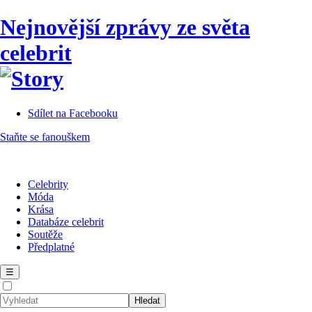
Nejnovější zprávy ze světa
celebrit
Sdílet na Facebooku
Staňte se fanouškem
Celebrity
Móda
Krása
Databáze celebrit
Soutěže
Předplatné
☰