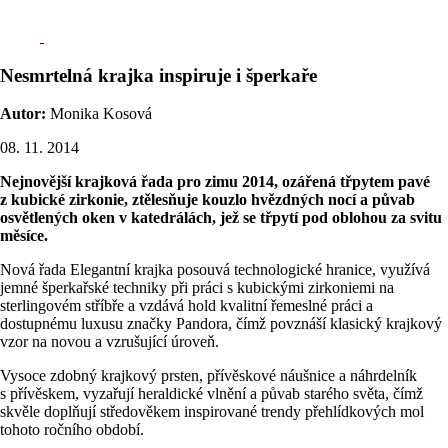
Nesmrtelná krajka inspiruje i šperkaře
Autor:
Monika Kosová
08. 11. 2014
Nejnovější krajková řada pro zimu 2014, ozářená třpytem pavé
z kubické zirkonie, ztělesňuje kouzlo hvězdných nocí a půvab
osvětlených oken v katedrálách, jež se třpytí pod oblohou za svitu
měsíce.
Nová řada Elegantní krajka posouvá technologické hranice, využívá
jemné šperkařské techniky při práci s kubickými zirkoniemi na
sterlingovém stříbře a vzdává hold kvalitní řemeslné práci a
dostupnému luxusu značky Pandora, čímž povznáší klasický krajkový
vzor na novou a vzrušující úroveň.
Vysoce zdobný krajkový prsten, přívěskové náušnice a náhrdelník
s přívěskem, vyzařují heraldické vlnění a půvab starého světa, čímž
skvěle doplňují středověkem inspirované trendy přehlídkových mol
tohoto ročního období.