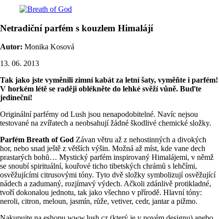
Netradiční parfém s kouzlem Himalájí
Autor:
Monika Kosová
13. 06. 2013
Tak jako jste vyměnili zimní kabát za letní šaty, vyměňte i parfém!
V horkém létě se raději oblékněte do lehké svěží vůně. Buďte
jedineční!
Originální parfémy od Lush jsou nenapodobitelné. Navíc nejsou
testované na zvířatech a neobsahují žádné škodlivé chemické složky.
Parfém Breath of God
Závan větru až z nehostinných a divokých
hor, nebo snad ještě z větších výšin. Možná až míst, kde vane dech
prastarých bohů… Mystický parfém inspirovaný Himalájemi, v němž
se snoubí spirituální, kouřové ticho tibetských chrámů s lehčími,
osvěžujícími citrusovými tóny. Tyto dvě složky symbolizují osvěžující
nádech a zadumaný, rozjímavý výdech. Ačkoli zdánlivě protikladné,
tvoří dokonalou jednotu, tak jako všechno v přírodě. Hlavní tóny:
neroli, citron, meloun, jasmín, růže, vetiver, cedr, jantar a pižmo.
Nakupujte na eshopu www.lush.cz (který je v novém designu) anebo