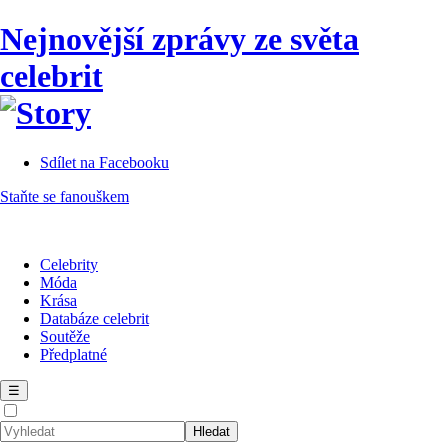
Nejnovější zprávy ze světa
celebrit
Sdílet na Facebooku
Staňte se fanouškem
Celebrity
Móda
Krása
Databáze celebrit
Soutěže
Předplatné
☰